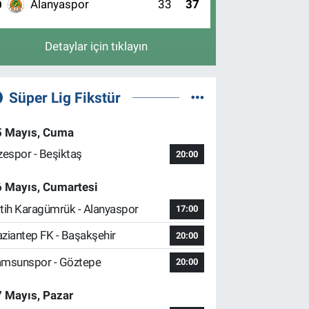
Alanyaspor
33
37
0
Detaylar için tıklayın
Süper Lig Fikstür
5 Mayıs, Cuma
zespor - Beşiktaş
20:00
6 Mayıs, Cumartesi
tih Karagümrük - Alanyaspor
17:00
ziantep FK - Başakşehir
20:00
msunspor - Göztepe
20:00
 Mayıs, Pazar