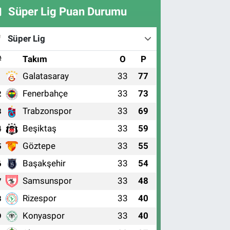
Süper Lig Puan Durumu
Süper Lig
#
Takım
O
P
Galatasaray
33
77
1
Fenerbahçe
33
73
2
Trabzonspor
33
69
3
Beşiktaş
33
59
4
Göztepe
33
55
5
Başakşehir
33
54
6
Samsunspor
33
48
7
Rizespor
33
40
8
Konyaspor
33
40
9