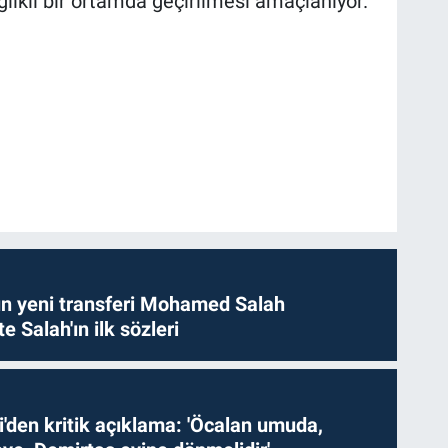
ğlıklı bir ortamda geçirilmesi amaçlanıyor.
n yeni transferi Mohamed Salah
te Salah'ın ilk sözleri
i'den kritik açıklama: 'Öcalan umuda,