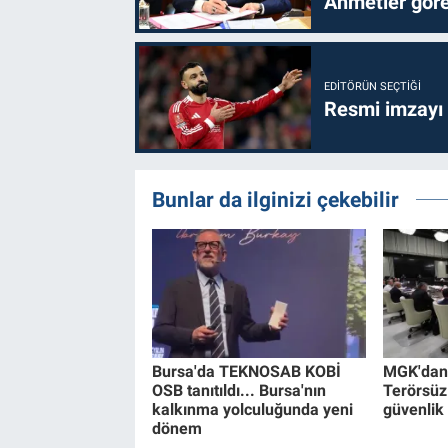
Ahmetler göre
EDITÖRÜN SEÇTIĞI
Resmi imzayı
Bunlar da ilginizi çekebilir
Bursa'da TEKNOSAB KOBİ
MGK'dan 8
OSB tanıtıldı... Bursa'nın
Terörsüz
kalkınma yolculuğunda yeni
güvenlik
dönem