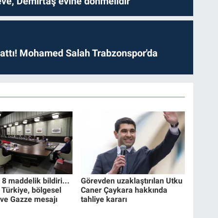
ve, Demirtaş evine dönmelidir'
 attı! Mohamed Salah Trabzonspor'da
 maddelik bildiri...
Görevden uzaklaştırılan Utku
 Türkiye, bölgesel
Caner Çaykara hakkında
 ve Gazze mesajı
tahliye kararı