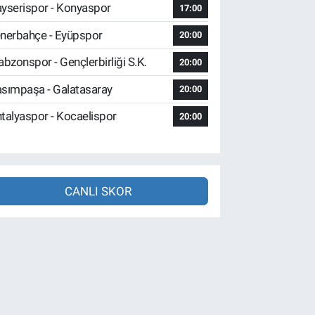
yserispor - Konyaspor
17:00
nerbahçe - Eyüpspor
20:00
abzonspor - Gençlerbirliği S.K.
20:00
sımpaşa - Galatasaray
20:00
talyaspor - Kocaelispor
20:00
CANLI SKOR