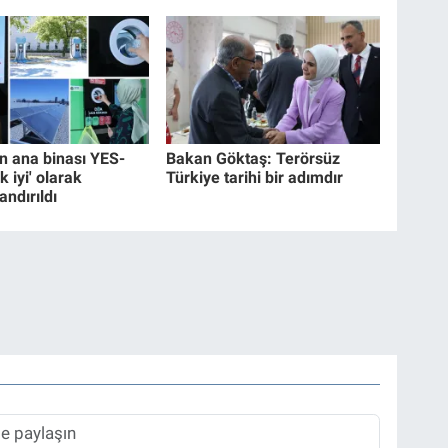
 ana binası YES-
Bakan Göktaş: Terörsüz
k iyi' olarak
Türkiye tarihi bir adımdır
andırıldı