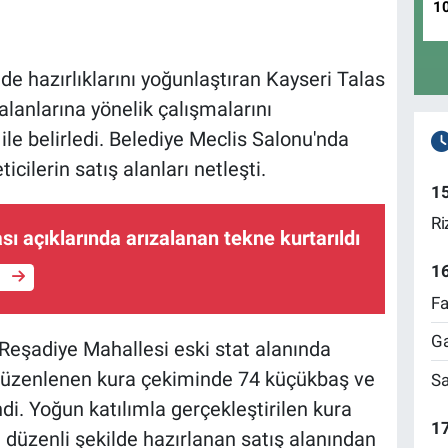
1
 hazırlıklarını yoğunlaştıran Kayseri Talas
alanlarına yönelik çalışmalarını
ile belirledi. Belediye Meclis Salonu'nda
icilerin satış alanları netleşti.
1
Ri
 açıklarında arızalanan tekne kurtarıldı
1
e
Fa
Ga
 Reşadiye Mahallesi eski stat alanında
n düzenlenen kura çekiminde 74 küçükbaş ve
Sa
di. Yoğun katılımla gerçekleştirilen kura
17
 düzenli şekilde hazırlanan satış alanından