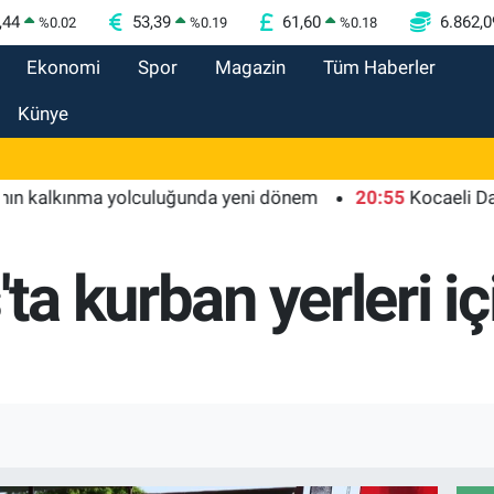
,44
53,39
61,60
6.862,0
%
0.02
%
0.19
%
0.18
Ekonomi
Spor
Magazin
Tüm Haberler
Künye
lkınma yolculuğunda yeni dönem
20:55
Kocaeli Darıca'ya
ta kurban yerleri iç