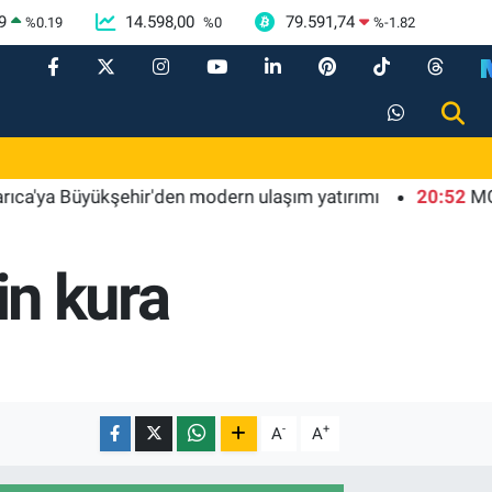
9
14.598,00
79.591,74
%
0.19
%
0
%
-1.82
 Büyükşehir'den modern ulaşım yatırımı
20:52
MGK'dan 8 
in kura
-
+
A
A