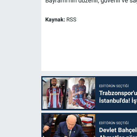
Bayramı'nın düzenli, güvenli ve sa
Kaynak:
RSS
EDITÖRÜN SEÇTIĞI
Trabzonspor'u
İstanbul'da! İş
EDITÖRÜN SEÇTIĞI
Devlet Bahçel