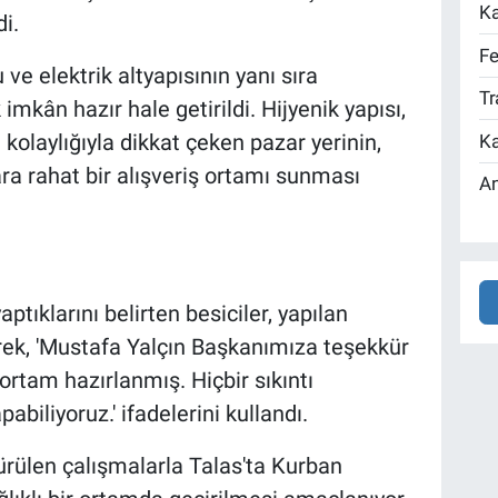
Ka
i.
Fe
ve elektrik altyapısının yanı sıra
Tr
 imkân hazır hale getirildi. Hijyenik yapısı,
kolaylığıyla dikkat çeken pazar yerinin,
Ka
a rahat bir alışveriş ortamı sunması
An
tıklarını belirten besiciler, yapılan
rek, 'Mustafa Yalçın Başkanımıza teşekkür
ortam hazırlanmış. Hiçbir sıkıntı
abiliyoruz.' ifadelerini kullandı.
rülen çalışmalarla Talas'ta Kurban