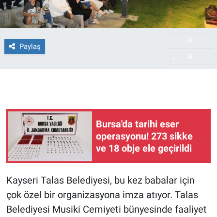
A
-
Paylaş
A
+
Bursa'da tarihi eser
operasyonu! 273 sikke
ve 18 obje ele geçirildi
Kayseri Talas Belediyesi, bu kez babalar için
çok özel bir organizasyona imza atıyor. Talas
Belediyesi Musiki Cemiyeti bünyesinde faaliyet