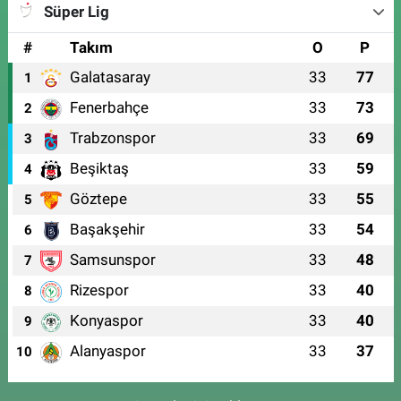
Süper Lig
#
Takım
O
P
Galatasaray
33
77
1
Fenerbahçe
33
73
2
Trabzonspor
33
69
3
Beşiktaş
33
59
4
Göztepe
33
55
5
Başakşehir
33
54
6
Samsunspor
33
48
7
Rizespor
33
40
8
Konyaspor
33
40
9
Alanyaspor
33
37
10