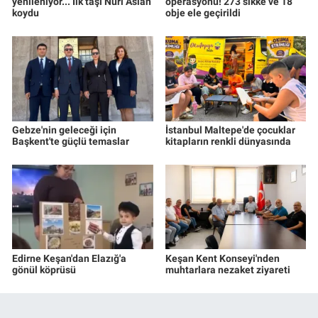
yenileniyor... İlk taşı Nuri Aslan
operasyonu! 273 sikke ve 18
koydu
obje ele geçirildi
Gebze'nin geleceği için
İstanbul Maltepe'de çocuklar
Başkent'te güçlü temaslar
kitapların renkli dünyasında
Edirne Keşan'dan Elazığ'a
Keşan Kent Konseyi'nden
gönül köprüsü
muhtarlara nezaket ziyareti