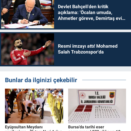
Devlet Bahçeli'den kritik
açıklama: 'Öcalan umuda,
Ahmetler göreve, Demirtaş evine
dönmelidir'
Resmi imzayı attı! Mohamed
Salah Trabzonspor'da
Bunlar da ilginizi çekebilir
Eyüpsultan Meydanı
Bursa'da tarihi eser