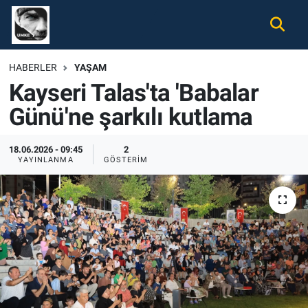
Gündem
Nöbetçi Eczaneler
HABERLER
YAŞAM
Kayseri Talas'ta 'Babalar
Ekonomi
Hava Durumu
Günü'ne şarkılı kutlama
Spor
Namaz Vakitleri
18.06.2026 - 09:45
2
Magazin
Trafik Durumu
YAYINLANMA
GÖSTERIM
Tüm Haberler
Süper Lig Puan Durumu ve Fikstür
İletişim
Tüm Manşetler
Künye
Son Dakika Haberleri
Haber Arşivi