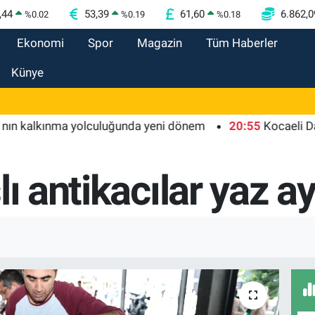
,44
53,39
61,60
6.862,0
%
0.02
%
0.19
%
0.18
Ekonomi
Spor
Magazin
Tüm Haberler
Künye
lkınma yolculuğunda yeni dönem
20:55
Kocaeli Darıca'y
ı antikacılar yaz ay