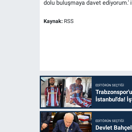
dolu buluşmaya davet ediyorum.' if
Kaynak:
RSS
EDITÖRÜN SEÇTIĞI
Trabzonspor'u
İstanbul'da! İş
EDITÖRÜN SEÇTIĞI
Devlet Bahçel