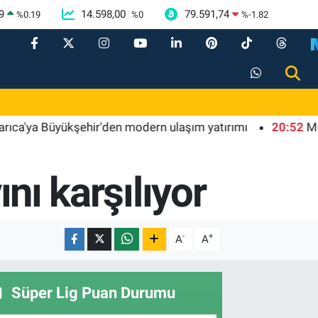
9
14.598,00
79.591,74
%
0.19
%
0
%
-1.82
a Büyükşehir'den modern ulaşım yatırımı
20:52
MGK'dan 8
ını karşılıyor
-
+
A
A
Süper Lig Puan Durumu