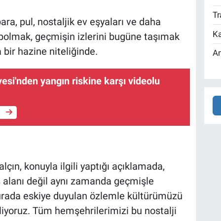
Tr
para, pul, nostaljik ev eşyaları ve daha
Ka
ybolmak, geçmişin izlerini bugüne taşımak
 bir hazine niteliğinde.
An
iyesi'nden yangın riskine karşı videolu
e
çın, konuyla ilgili yaptığı açıklamada,
iş alanı değil aynı zamanda geçmişle
rada eskiye duyulan özlemle kültürümüzü
ekliyoruz. Tüm hemşehrilerimizi bu nostalji