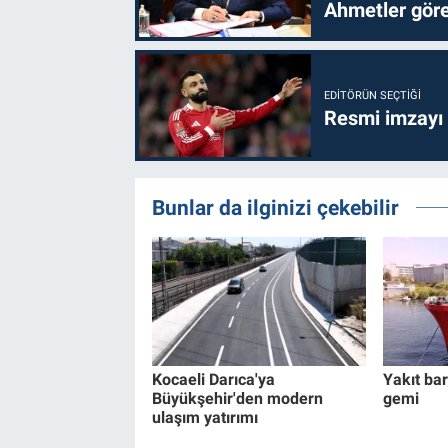
Ahmetler göre
EDITÖRÜN SEÇTIĞI
Resmi imzayı
Bunlar da ilginizi çekebilir
Kocaeli Darıca'ya
Yakıt bar
Büyükşehir'den modern
gemi
ulaşım yatırımı