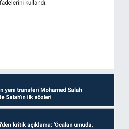
adelerini kullandı.
n yeni transferi Mohamed Salah
te Salah'ın ilk sözleri
i'den kritik açıklama: 'Öcalan umuda,