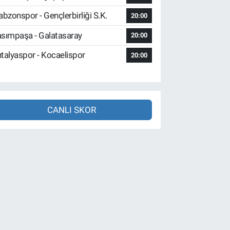
abzonspor - Gençlerbirliği S.K.
20:00
sımpaşa - Galatasaray
20:00
talyaspor - Kocaelispor
20:00
CANLI SKOR