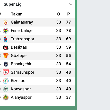
Süper Lig
#
Takım
O
P
Galatasaray
33
77
1
Fenerbahçe
33
73
2
Trabzonspor
33
69
3
Beşiktaş
33
59
4
Göztepe
33
55
5
Başakşehir
33
54
6
Samsunspor
33
48
7
Rizespor
33
40
8
Konyaspor
33
40
9
Alanyaspor
33
37
0