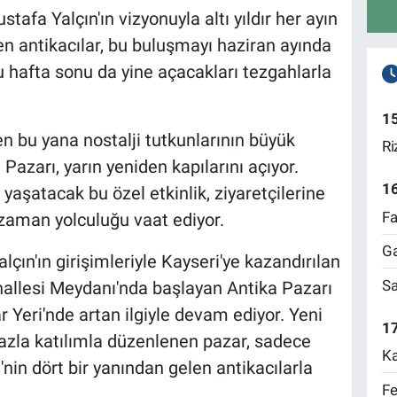
afa Yalçın'ın vizyonuyla altı yıldır her ayın
len antikacılar, bu buluşmayı haziran ayında
u hafta sonu da yine açacakları tezgahlarla
1
 bu yana nostalji tutkunlarının büyük
Ri
 Pazarı, yarın yeniden kapılarını açıyor.
1
aşatacak bu özel etkinlik, ziyaretçilerine
Fa
 zaman yolculuğu vaat ediyor.
Ga
çın'ın girişimleriyle Kayseri'ye kazandırılan
Sa
hallesi Meydanı'nda başlayan Antika Pazarı
 Yeri'nde artan ilgiyle devam ediyor. Yeni
17
azla katılımla düzenlenen pazar, sadece
Ka
'nin dört bir yanından gelen antikacılarla
Fe