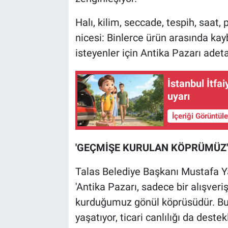
Halı, kilim, seccade, tespih, saat, 
nicesi: Binlerce ürün arasında ka
isteyenler için Antika Pazarı adeta
İstanbul İtfa
uyarı
İçeriği Görüntül
'GEÇMİŞE KURULAN KÖPRÜMÜZ'
Talas Belediye Başkanı Mustafa Yal
'Antika Pazarı, sadece bir alışver
kurduğumuz gönül köprüsüdür. Bu
yaşatıyor, ticari canlılığı da dest