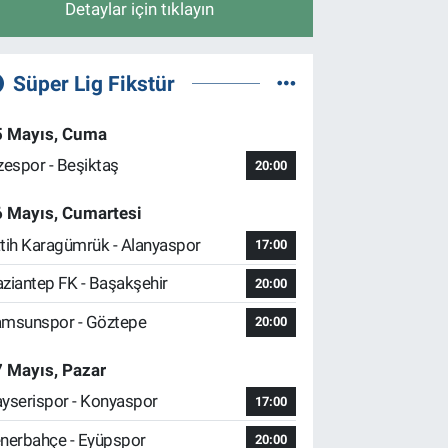
Detaylar için tıklayın
Süper Lig Fikstür
5 Mayıs, Cuma
zespor - Beşiktaş
20:00
6 Mayıs, Cumartesi
tih Karagümrük - Alanyaspor
17:00
ziantep FK - Başakşehir
20:00
msunspor - Göztepe
20:00
 Mayıs, Pazar
yserispor - Konyaspor
17:00
nerbahçe - Eyüpspor
20:00