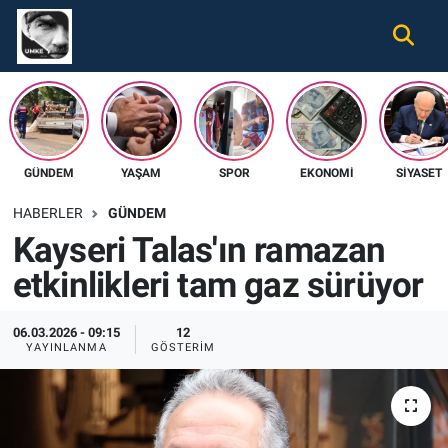
Gündem
Nöbetçi Eczaneler
Ekonomi
Hava Durumu
GÜNDEM
YAŞAM
SPOR
EKONOMI
SIYASET
Spor
Namaz Vakitleri
HABERLER
GÜNDEM
Magazin
Trafik Durumu
Kayseri Talas'ın ramazan
etkinlikleri tam gaz sürüyor
Tüm Haberler
Süper Lig Puan Durumu ve Fikstür
İletişim
Tüm Manşetler
06.03.2026 - 09:15
12
YAYINLANMA
GÖSTERIM
Künye
Son Dakika Haberleri
Haber Arşivi