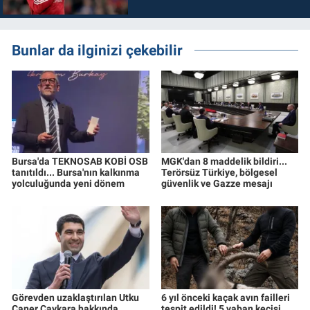
Bunlar da ilginizi çekebilir
Bursa'da TEKNOSAB KOBİ OSB
MGK'dan 8 maddelik bildiri...
tanıtıldı... Bursa'nın kalkınma
Terörsüz Türkiye, bölgesel
yolculuğunda yeni dönem
güvenlik ve Gazze mesajı
Görevden uzaklaştırılan Utku
6 yıl önceki kaçak avın failleri
Caner Çaykara hakkında
tespit edildi! 5 yaban keçisi