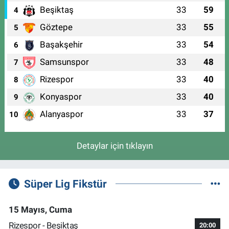
Beşiktaş
33
59
4
Göztepe
33
55
5
Başakşehir
33
54
6
Samsunspor
33
48
7
Rizespor
33
40
8
Konyaspor
33
40
9
Alanyaspor
33
37
10
Detaylar için tıklayın
Süper Lig Fikstür
15 Mayıs, Cuma
Rizespor - Beşiktaş
20:00