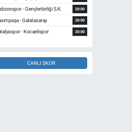
abzonspor - Gençlerbirliği S.K.
20:00
sımpaşa - Galatasaray
20:00
talyaspor - Kocaelispor
20:00
CANLI SKOR