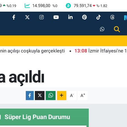
9
14.598,00
79.591,74
%
0.19
%
0
%
-1.82
lışı coşkuyla gerçekleşti
13:08
İzmir İtfaiyesi'ne 13,5 mil
a açıldı
-
+
A
A
Süper Lig Puan Durumu