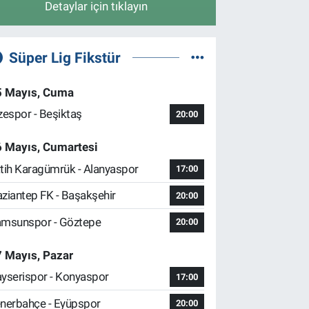
Detaylar için tıklayın
Süper Lig Fikstür
5 Mayıs, Cuma
zespor - Beşiktaş
20:00
6 Mayıs, Cumartesi
tih Karagümrük - Alanyaspor
17:00
ziantep FK - Başakşehir
20:00
msunspor - Göztepe
20:00
 Mayıs, Pazar
yserispor - Konyaspor
17:00
nerbahçe - Eyüpspor
20:00