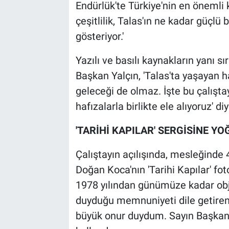
Endürlük'te Türkiye'nin en önemli ki
çeşitlilik, Talas'ın ne kadar güçl
gösteriyor.'
Yazılı ve basılı kaynakların yanı 
Başkan Yalçın, 'Talas'ta yaşayan ha
geleceği de olmaz. İşte bu çalıştay
hafızalarla birlikte ele alıyoruz' d
'TARİHİ KAPILAR' SERGİSİNE YO
Çalıştayın açılışında, mesleğinde 4
Doğan Koca'nın 'Tarihi Kapılar' fot
1978 yılından günümüze kadar obj
duyduğu memnuniyeti dile getiren
büyük onur duydum. Sayın Başkanı