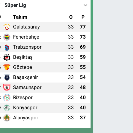
Süper Lig
#
Takım
O
P
Galatasaray
33
77
1
Fenerbahçe
33
73
2
Trabzonspor
33
69
3
Beşiktaş
33
59
4
Göztepe
33
55
5
Başakşehir
33
54
6
Samsunspor
33
48
7
Rizespor
33
40
8
Konyaspor
33
40
9
Alanyaspor
33
37
0