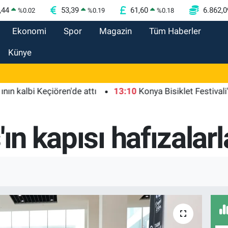
,44
53,39
61,60
6.862,0
%
0.02
%
0.19
%
0.18
Ekonomi
Spor
Magazin
Tüm Haberler
Künye
bi Keçiören'de attı
13:10
Konya Bisiklet Festivali'nin açı
ın kapısı hafızalarl