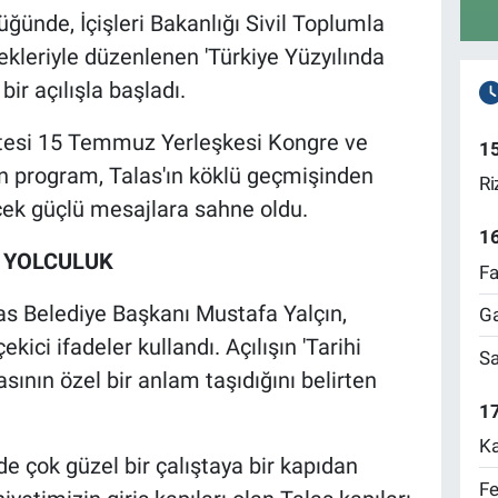
üğünde, İçişleri Bakanlığı Sivil Toplumla
ekleriyle düzenlenen 'Türkiye Yüzyılında
bir açılışla başladı.
itesi 15 Temmuz Yerleşkesi Kongre ve
1
en program, Talas'ın köklü geçmişinden
Ri
cek güçlü mesajlara sahne oldu.
1
 YOLCULUK
Fa
as Belediye Başkanı Mustafa Yalçın,
Ga
kici ifadeler kullandı. Açılışın 'Tarihi
Sa
asının özel bir anlam taşıdığını belirten
17
Ka
z de çok güzel bir çalıştaya bir kapıdan
Fe