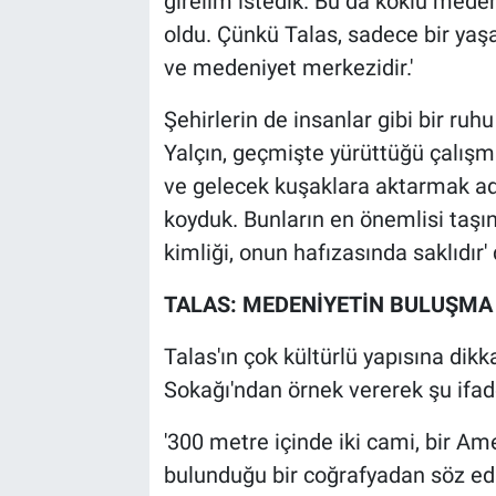
girelim istedik. Bu da köklü medeni
oldu. Çünkü Talas, sadece bir yaşam
ve medeniyet merkezidir.'
Şehirlerin de insanlar gibi bir ru
Yalçın, geçmişte yürüttüğü çalışm
ve gelecek kuşaklara aktarmak adın
koyduk. Bunların en önemlisi taşın
kimliği, onun hafızasında saklıdır' 
TALAS: MEDENİYETİN BULUŞMA
Talas'ın çok kültürlü yapısına dik
Sokağı'ndan örnek vererek şu ifade
'300 metre içinde iki cami, bir Ame
bulunduğu bir coğrafyadan söz edi