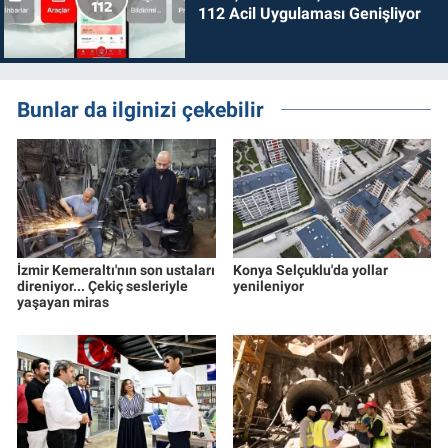
112 Acil Uygulaması Genişliyor
Bunlar da ilginizi çekebilir
İzmir Kemeraltı'nın son ustaları
Konya Selçuklu'da yollar
direniyor... Çekiç sesleriyle
yenileniyor
yaşayan miras