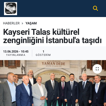
Gündem
Nöbetçi Eczaneler
HABERLER
YAŞAM
Kayseri Talas kültürel
Ekonomi
Hava Durumu
zenginliğini İstanbul'a taşıdı
Spor
Namaz Vakitleri
13.06.2026 - 10:45
1
Magazin
Trafik Durumu
YAYINLANMA
GÖSTERIM
Tüm Haberler
Süper Lig Puan Durumu ve Fikstür
İletişim
Tüm Manşetler
Künye
Son Dakika Haberleri
Haber Arşivi