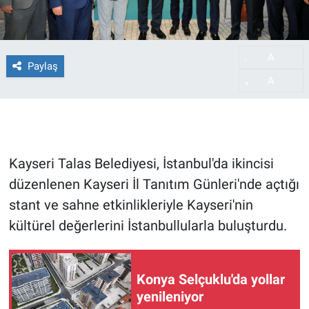
A
-
Paylaş
A
+
Kayseri Talas Belediyesi, İstanbul'da ikincisi
düzenlenen Kayseri İl Tanıtım Günleri'nde açtığı
stant ve sahne etkinlikleriyle Kayseri'nin
kültürel değerlerini İstanbullularla buluşturdu.
Konya Selçuklu'da yollar
yenileniyor