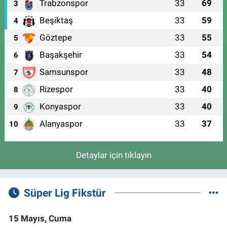
Trabzonspor
33
69
3
Beşiktaş
33
59
4
Göztepe
33
55
5
Başakşehir
33
54
6
Samsunspor
33
48
7
Rizespor
33
40
8
Konyaspor
33
40
9
Alanyaspor
33
37
10
Detaylar için tıklayın
Süper Lig Fikstür
15 Mayıs, Cuma