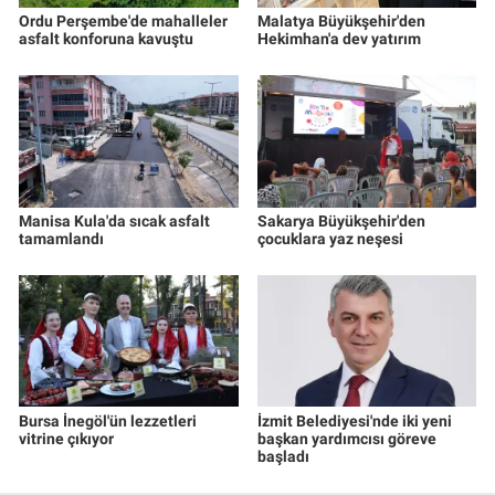
Ordu Perşembe'de mahalleler
Malatya Büyükşehir'den
asfalt konforuna kavuştu
Hekimhan'a dev yatırım
Manisa Kula'da sıcak asfalt
Sakarya Büyükşehir'den
tamamlandı
çocuklara yaz neşesi
Bursa İnegöl'ün lezzetleri
İzmit Belediyesi'nde iki yeni
vitrine çıkıyor
başkan yardımcısı göreve
başladı