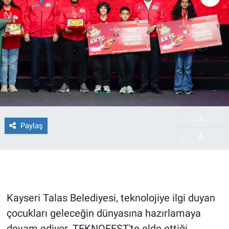
A
-
Paylaş
A
+
Kayseri Talas Belediyesi, teknolojiye ilgi duyan
çocukları geleceğin dünyasına hazırlamaya
devam ediyor. TEKNOFEST'te elde ettiği