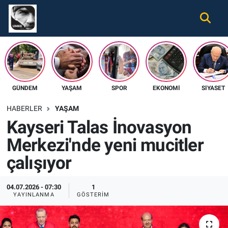
Gündem
Nöbetçi Eczaneler
Ekonomi
Hava Durumu
GÜNDEM
YAŞAM
SPOR
EKONOMI
SIYASET
Spor
Namaz Vakitleri
HABERLER
YAŞAM
Magazin
Trafik Durumu
Kayseri Talas İnovasyon
Merkezi'nde yeni mucitler
Tüm Haberler
Süper Lig Puan Durumu ve Fikstür
çalışıyor
İletişim
Tüm Manşetler
04.07.2026 - 07:30
1
Künye
Son Dakika Haberleri
YAYINLANMA
GÖSTERIM
Haber Arşivi