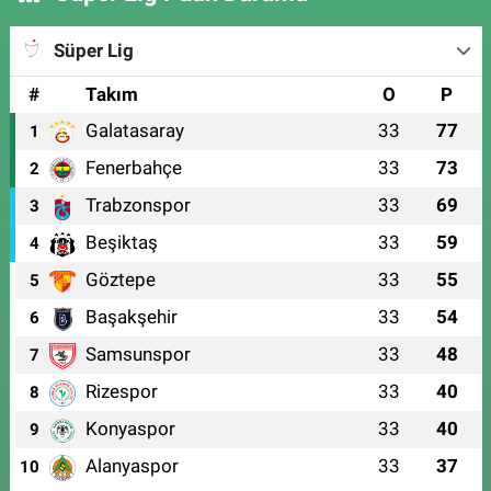
Süper Lig
#
Takım
O
P
Galatasaray
33
77
1
Fenerbahçe
33
73
2
Trabzonspor
33
69
3
Beşiktaş
33
59
4
Göztepe
33
55
5
Başakşehir
33
54
6
Samsunspor
33
48
7
Rizespor
33
40
8
Konyaspor
33
40
9
Alanyaspor
33
37
10