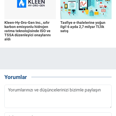
Kleen-Hy-Dro-Gen Inc., sıfır
Tasfiye e-ihalelerine yoğun
karbon emisyonlu hidrojen
ilgi! 6 ayda 2,7 milyar TL'lik
ısıtma teknolojisinde ISO ve
satış
TSSA düzenleyici onaylarını
aldı
Yorumlar