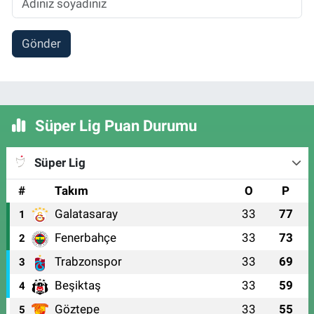
Gönder
Süper Lig Puan Durumu
Süper Lig
#
Takım
O
P
Galatasaray
33
77
1
Fenerbahçe
33
73
2
Trabzonspor
33
69
3
Beşiktaş
33
59
4
Göztepe
33
55
5