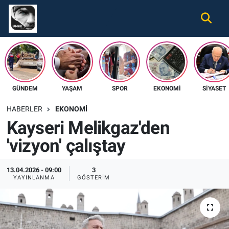
Gündem
Nöbetçi Eczaneler
Ekonomi
Hava Durumu
GÜNDEM
YAŞAM
SPOR
EKONOMI
SIYASET
Spor
Namaz Vakitleri
HABERLER
EKONOMI
Magazin
Trafik Durumu
Kayseri Melikgaz'den
'vizyon' çalıştay
Tüm Haberler
Süper Lig Puan Durumu ve Fikstür
İletişim
Tüm Manşetler
13.04.2026 - 09:00
3
YAYINLANMA
GÖSTERIM
Künye
Son Dakika Haberleri
Haber Arşivi