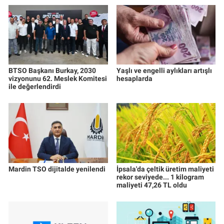
BTSO Başkanı Burkay, 2030
Yaşlı ve engelli aylıkları artışlı
vizyonunu 62. Meslek Komitesi
hesaplarda
ile değerlendirdi
Mardin TSO dijitalde yenilendi
İpsala'da çeltik üretim maliyeti
rekor seviyede... 1 kilogram
maliyeti 47,26 TL oldu