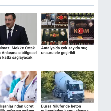
ılmaz: Mekke Ortak
Antalya'da çok sayıda suç
 Anlaşması bölgesel
unsuru ele geçirildi
e katkı sağlayacak
lışanlarından ücret
Bursa Nilüfer'de beton
lik reformu çağrısı
mikserinden kamu alanına