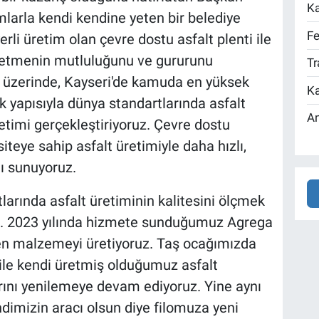
Ka
mlarla kendi kendine yeten bir belediye
Fe
erli üretim olan çevre dostu asfalt plenti ile
 etmenin mutluluğunu ve gururunu
Tr
n üzerinde, Kayseri'de kamuda en yüksek
Ka
k yapısıyla dünya standartlarında asfalt
An
retimi gerçekleştiriyoruz. Çevre dostu
iteye sahip asfalt üretimiyle daha hızlı,
ı sunuyoruz.
larında asfalt üretiminin kalitesini ölçmek
dik. 2023 yılında hizmete sunduğumuz Agrega
eken malzemeyi üretiyoruz. Taş ocağımızda
le kendi üretmiş olduğumuz asfalt
arını yenilemeye devam ediyoruz. Yine aynı
dimizin aracı olsun diye filomuza yeni