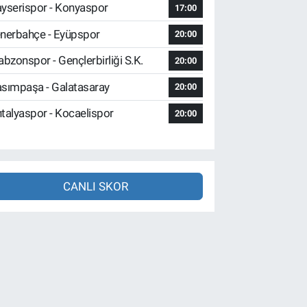
yserispor - Konyaspor
17:00
nerbahçe - Eyüpspor
20:00
abzonspor - Gençlerbirliği S.K.
20:00
sımpaşa - Galatasaray
20:00
talyaspor - Kocaelispor
20:00
CANLI SKOR