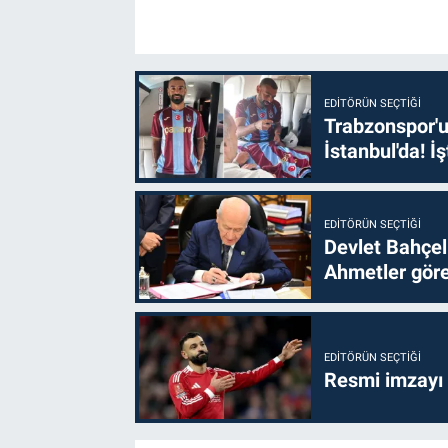
EDITÖRÜN SEÇTIĞI
Trabzonspor'u
İstanbul'da! İş
EDITÖRÜN SEÇTIĞI
Devlet Bahçel
Ahmetler göre
EDITÖRÜN SEÇTIĞI
Resmi imzayı