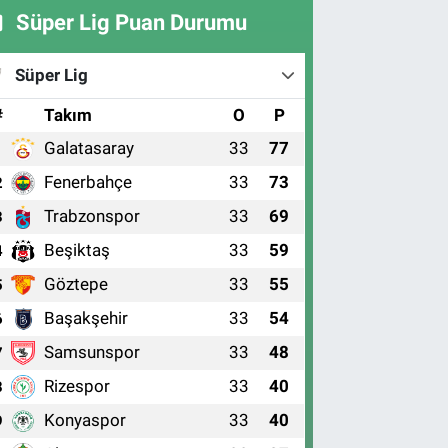
Süper Lig Puan Durumu
Süper Lig
#
Takım
O
P
Galatasaray
33
77
1
Fenerbahçe
33
73
2
Trabzonspor
33
69
3
Beşiktaş
33
59
4
Göztepe
33
55
5
Başakşehir
33
54
6
Samsunspor
33
48
7
Rizespor
33
40
8
Konyaspor
33
40
9