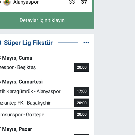
Alanyaspor
33
37
0
Detaylar için tıklayın
Süper Lig Fikstür
5 Mayıs, Cuma
zespor - Beşiktaş
20:00
6 Mayıs, Cumartesi
tih Karagümrük - Alanyaspor
17:00
ziantep FK - Başakşehir
20:00
msunspor - Göztepe
20:00
 Mayıs, Pazar