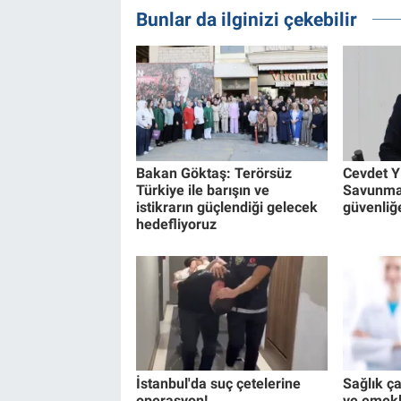
Bunlar da ilginizi çekebilir
Bakan Göktaş: Terörsüz
Cevdet Y
Türkiye ile barışın ve
Savunma
istikrarın güçlendiği gelecek
güvenliğ
hedefliyoruz
İstanbul'da suç çetelerine
Sağlık ça
operasyon!
ve emekli