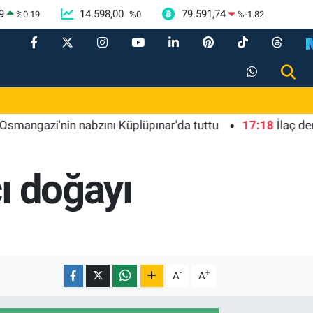
9
14.598,00
79.591,74
%
0.19
%
0
%
-1.82
azi'nin nabzını Küplüpınar'da tuttu
17:18
İlaç denetimi
ı doğayı
-
+
A
A