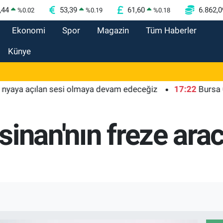
,44
53,39
61,60
6.862,0
%
0.02
%
0.19
%
0.18
Ekonomi
Spor
Magazin
Tüm Haberler
Künye
ya açılan sesi olmaya devam edeceğiz
17:22
Bursa Osmang
inan'nın freze arac