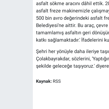
asfalt sökme aracını dâhil ettik. 2
asfalt freze makinemizle çalışmay
500 bin avro değerindeki asfalt f
Belediyesi'ne aittir. Bu araç, çevr
tamamlamış asfaltın geri dönüşü
katkı sağlamaktadır.' İfadelerini ku
Şehri her yönüyle daha ileriye ta
Çolakbayrakdar, sözlerini, 'Yaptığı
şekilde geleceğe taşıyoruz.' diyere
Kaynak:
RSS