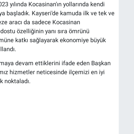
023 yılında Kocasinan'ın yollarında kendi
a başladık. Kayseri'de kamuda ilk ve tek ve
reze aracı da sadece Kocasinan
e dostu özelliğinin yanı sıra ömrünü
müne katkı sağlayarak ekonomiye büyük
llandı.
şımaya devam ettiklerini ifade eden Başkan
mız hizmetler neticesinde ilçemizi en iyi
k noktaladı.