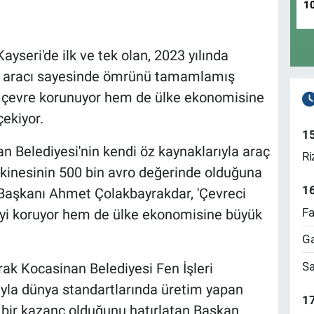
1
yseri'de ilk ve tek olan, 2023 yılında
ze aracı sayesinde ömrünü tamamlamış
m çevre korunuyor hem de ülke ekonomisine
ekiyor.
1
n Belediyesi'nin kendi öz kaynaklarıyla araç
Ri
makinesinin 500 bin avro değerinde olduğuna
1
Başkanı Ahmet Çolakbayrakdar, 'Çevreci
Fa
eyi koruyor hem de ülke ekonomisine büyük
Ga
Sa
rak Kocasinan Belediyesi Fen İşleri
ıyla dünya standartlarında üretim yapan
17
k bir kazanç olduğunu hatırlatan Başkan