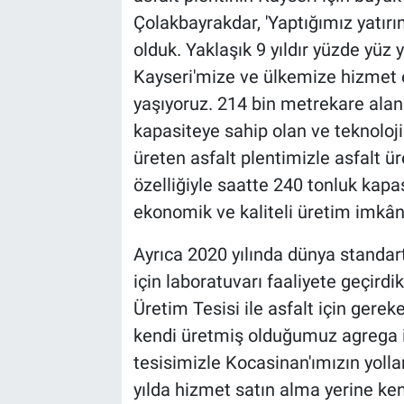
Çolakbayrakdar, 'Yaptığımız yatırı
olduk. Yaklaşık 9 yıldır yüzde yüz y
Kayseri'mize ve ülkemize hizmet
yaşıyoruz. 214 bin metrekare ala
kapasiteye sahip olan ve teknoloji
üreten asfalt plentimizle asfalt ü
özelliğiyle saatte 240 tonluk kapas
ekonomik ve kaliteli üretim imkân
Ayrıca 2020 yılında dünya standart
için laboratuvarı faaliyete geçir
Üretim Tesisi ile asfalt için ger
kendi üretmiş olduğumuz agrega i
tesisimizle Kocasinan'ımızın yoll
yılda hizmet satın alma yerine ken