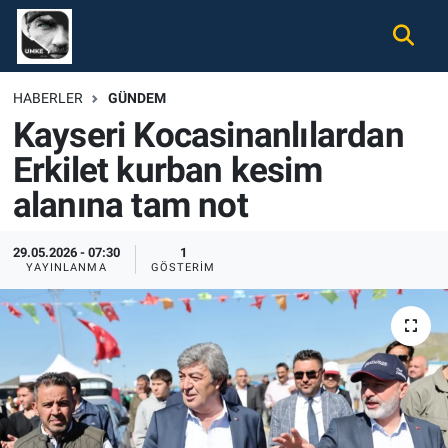
Gündem
Nöbetçi Eczaneler
HABERLER
GÜNDEM
Kayseri Kocasinanlılardan
Ekonomi
Hava Durumu
Erkilet kurban kesim
Spor
Namaz Vakitleri
alanına tam not
Magazin
Trafik Durumu
29.05.2026 - 07:30
1
YAYINLANMA
GÖSTERIM
Tüm Haberler
Süper Lig Puan Durumu ve Fikstür
İletişim
Tüm Manşetler
Künye
Son Dakika Haberleri
Haber Arşivi