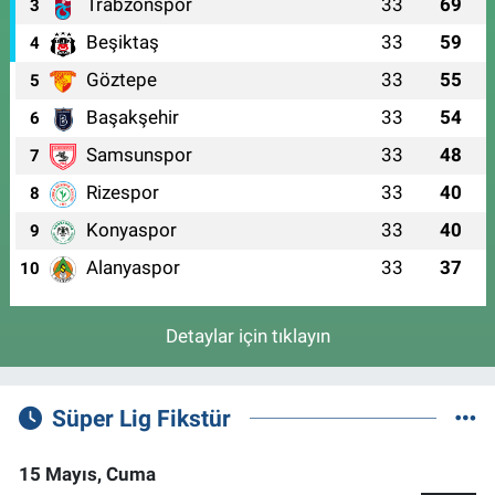
Trabzonspor
33
69
3
Beşiktaş
33
59
4
Göztepe
33
55
5
Başakşehir
33
54
6
Samsunspor
33
48
7
Rizespor
33
40
8
Konyaspor
33
40
9
Alanyaspor
33
37
10
Detaylar için tıklayın
Süper Lig Fikstür
15 Mayıs, Cuma