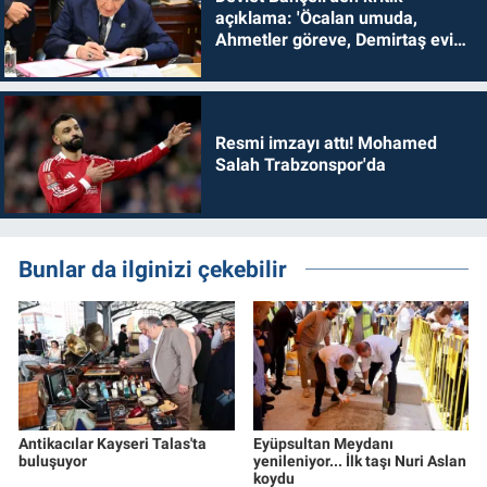
açıklama: 'Öcalan umuda,
Ahmetler göreve, Demirtaş evine
dönmelidir'
Resmi imzayı attı! Mohamed
Salah Trabzonspor'da
Bunlar da ilginizi çekebilir
Antikacılar Kayseri Talas'ta
Eyüpsultan Meydanı
buluşuyor
yenileniyor... İlk taşı Nuri Aslan
koydu