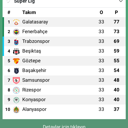
Süper Lig
#
Takım
O
P
Galatasaray
33
77
1
Fenerbahçe
33
73
2
Trabzonspor
33
69
3
Beşiktaş
33
59
4
Göztepe
33
55
5
Başakşehir
33
54
6
Samsunspor
33
48
7
Rizespor
33
40
8
Konyaspor
33
40
9
Alanyaspor
33
37
10
Detaylar için tıklayın