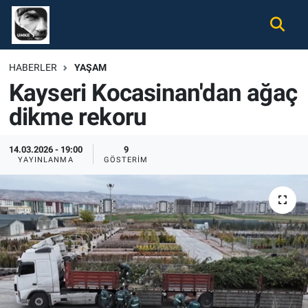
Gündem
Nöbetçi Eczaneler
HABERLER
YAŞAM
Kayseri Kocasinan'dan ağaç
Ekonomi
Hava Durumu
dikme rekoru
Spor
Namaz Vakitleri
14.03.2026 - 19:00
9
Magazin
Trafik Durumu
YAYINLANMA
GÖSTERIM
Tüm Haberler
Süper Lig Puan Durumu ve Fikstür
İletişim
Tüm Manşetler
Künye
Son Dakika Haberleri
Haber Arşivi