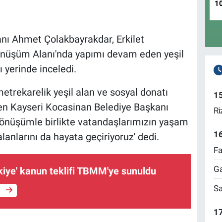
1
nı Ahmet Çolakbayrakdar, Erkilet
önüşüm Alanı'nda yapımı devam eden yeşil
 yerinde inceledi.
etrekarelik yeşil alan ve sosyal donatı
1
rten Kayseri Kocasinan Belediye Başkanı
Ri
önüşümle birlikte vatandaşlarımızın yaşam
1
lanlarını da hayata geçiriyoruz' dedi.
Fa
Ga
kiye' kanun teklifi TBMM'ye sunuldu
Sa
e
17