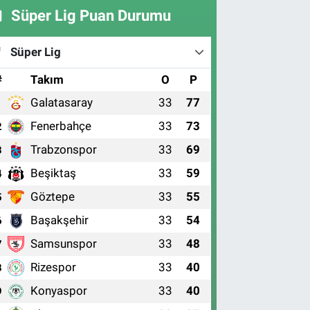
Süper Lig Puan Durumu
Süper Lig
#
Takım
O
P
Galatasaray
33
77
1
Fenerbahçe
33
73
2
Trabzonspor
33
69
3
Beşiktaş
33
59
4
Göztepe
33
55
5
Başakşehir
33
54
6
Samsunspor
33
48
7
Rizespor
33
40
8
Konyaspor
33
40
9