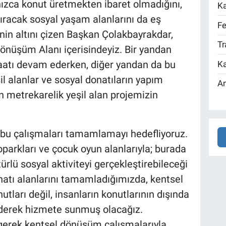
ızca konut üretmekten ibaret olmadığını,
Ka
tıracak sosyal yaşam alanlarını da eş
Fe
nin altını çizen Başkan Çolakbayrakdar,
Tr
Dönüşüm Alanı içerisindeyiz. Bir yandan
aatı devam ederken, diğer yandan da bu
Ka
l alanlar ve sosyal donatıların yapım
An
in metrekarelik yeşil alan projemizin
bu çalışmaları tamamlamayı hedefliyoruz.
otoparkları ve çocuk oyun alanlarıyla; burada
rlü sosyal aktiviteyi gerçekleştirebileceği
natı alanlarını tamamladığımızda, kentsel
ları değil, insanların konutlarının dışında
 ederek hizmete sunmuş olacağız.
 gerek kentsel dönüşüm çalışmalarıyla