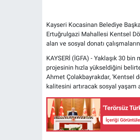
Kayseri Kocasinan Belediye Başka
Ertuğrulgazi Mahallesi Kentsel D
alan ve sosyal donatı çalışmalarını
KAYSERİ (İGFA) - Yaklaşık 30 bin m
projesinin hızla yükseldiğini beli
Ahmet Çolakbayrakdar, 'Kentsel d
kalitesini artıracak sosyal yaşam a
'Terörsüz Tür
İçeriği Görüntül