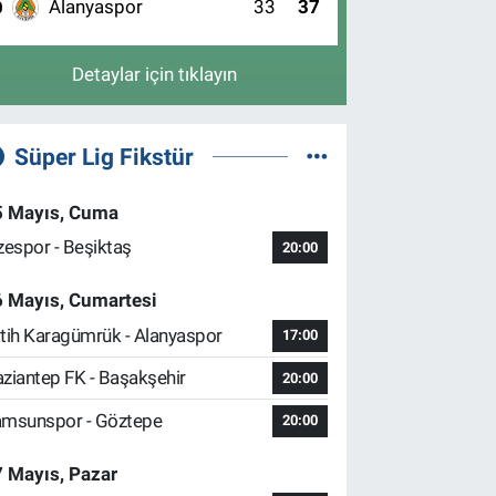
Alanyaspor
33
37
0
Detaylar için tıklayın
Süper Lig Fikstür
5 Mayıs, Cuma
zespor - Beşiktaş
20:00
6 Mayıs, Cumartesi
tih Karagümrük - Alanyaspor
17:00
ziantep FK - Başakşehir
20:00
msunspor - Göztepe
20:00
 Mayıs, Pazar