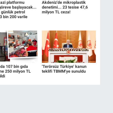
zi platformu
Akdeniz'de mikroplastik
 göreve başlayacak...
denetimi... 23 tesise 47,6
 günlük petrol
milyon TL ceza!
3 bin 200 varile
a 107 bin gıda
'Terörsüz Türkiye' kanun
ne 250 milyon TL
teklifi TBMM'ye sunuldu
ldi