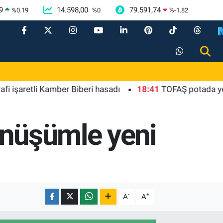
9
14.598,00
79.591,74
%
0.19
%
0
%
-1.82
etli Kamber Biberi hasadı
18:41
TOFAŞ potada yeni sezo
önüşümle yeni
-
+
A
A