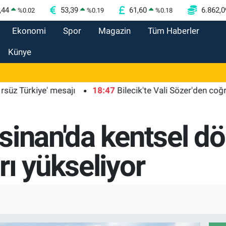
,44
53,39
61,60
6.862,0
%
0.02
%
0.19
%
0.18
Ekonomi
Spor
Magazin
Tüm Haberler
Künye
kiye' mesajı
18:47
Bilecik'te Vali Sözer'den coğrafi işar
sinan'da kentsel d
ı yükseliyor