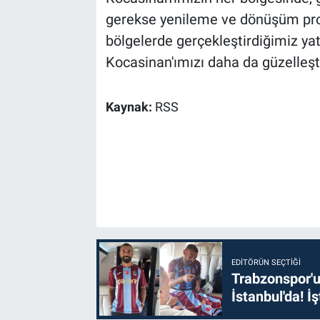
gerekse yenileme ve dönüşüm proje
bölgelerde gerçekleştirdiğimiz yatı
Kocasinan'ımızı daha da güzelleştir
Kaynak:
RSS
EDITÖRÜN SEÇTIĞI
Trabzonspor'u
İstanbul'da! İş