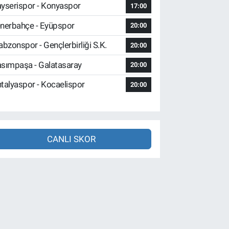
yserispor - Konyaspor
17:00
nerbahçe - Eyüpspor
20:00
abzonspor - Gençlerbirliği S.K.
20:00
sımpaşa - Galatasaray
20:00
talyaspor - Kocaelispor
20:00
CANLI SKOR