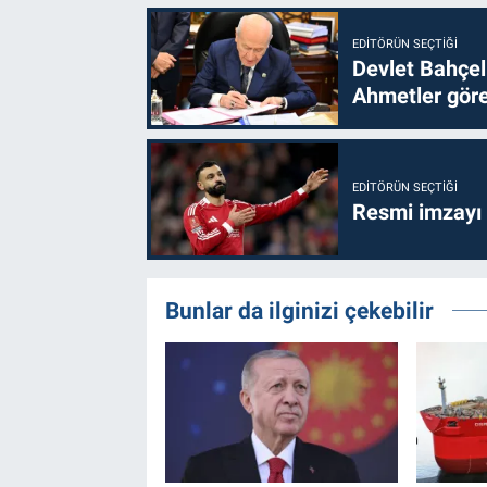
EDITÖRÜN SEÇTIĞI
Devlet Bahçel
Ahmetler göre
EDITÖRÜN SEÇTIĞI
Resmi imzayı
Bunlar da ilginizi çekebilir