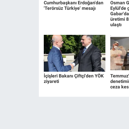
Cumhurbaşkanı Erdoğan'dan
Osman Ga
'Terörsüz Türkiye' mesajı
Eylül'de
Gabar'da
üretimi 8
ulaştı
İçişleri Bakanı Çiftçi'den YÖK
Temmuz'd
ziyareti
denetimi
ceza kesi