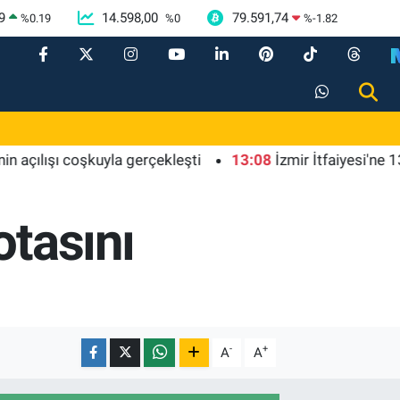
9
14.598,00
79.591,74
%
0.19
%
0
%
-1.82
lışı coşkuyla gerçekleşti
13:08
İzmir İtfaiyesi'ne 13,5 mil
otasını
-
+
A
A