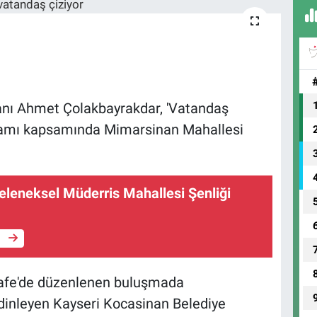
anı Ahmet Çolakbayrakdar, 'Vatandaş
gramı kapsamında Mimarsinan Mahallesi
eleneksel Müderris Mahallesi Şenliği
e
Kafe'de düzenlenen buluşmada
i dinleyen Kayseri Kocasinan Belediye