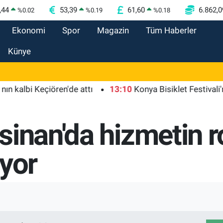
,44
53,39
61,60
6.862,0
%
0.02
%
0.19
%
0.18
Ekonomi
Spor
Magazin
Tüm Haberler
Künye
bi Keçiören'de attı
13:10
Konya Bisiklet Festivali'nin açı
inan'da hizmetin r
iyor