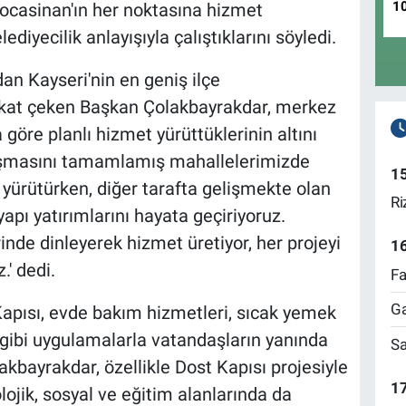
1
casinan'ın her noktasına hizmet
diyecilik anlayışıyla çalıştıklarını söyledi.
n Kayseri'nin en geniş ilçe
ikkat çeken Başkan Çolakbayrakdar, merkez
 göre planlı hizmet yürüttüklerinin altını
pılaşmasını tamamlamış mahallelerimizde
1
yürütürken, diğer tarafta gelişmekte olan
Ri
apı yatırımlarını hayata geçiriyoruz.
inde dinleyerek hizmet üretiyor, her projeyi
1
.' dedi.
Fa
Ga
apısı, evde bakım hizmetleri, sıcak yemek
 gibi uygulamalarla vatandaşların yanında
Sa
kbayrakdar, özellikle Dost Kapısı projesiyle
17
lojik, sosyal ve eğitim alanlarında da