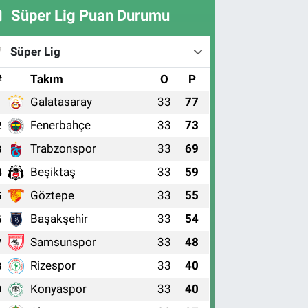
Süper Lig Puan Durumu
Süper Lig
#
Takım
O
P
Galatasaray
33
77
1
Fenerbahçe
33
73
2
Trabzonspor
33
69
3
Beşiktaş
33
59
4
Göztepe
33
55
5
Başakşehir
33
54
6
Samsunspor
33
48
7
Rizespor
33
40
8
Konyaspor
33
40
9