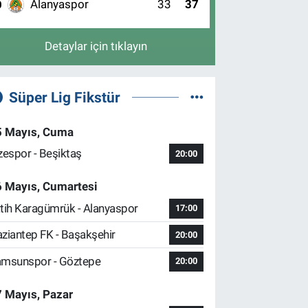
Alanyaspor
33
37
0
Detaylar için tıklayın
Süper Lig Fikstür
5 Mayıs, Cuma
zespor - Beşiktaş
20:00
6 Mayıs, Cumartesi
tih Karagümrük - Alanyaspor
17:00
ziantep FK - Başakşehir
20:00
msunspor - Göztepe
20:00
 Mayıs, Pazar