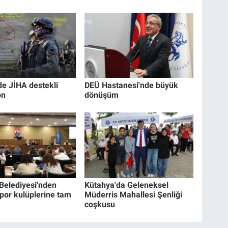
de JİHA destekli
DEÜ Hastanesi'nde büyük
on
dönüşüm
Belediyesi'nden
Kütahya'da Geleneksel
por kulüplerine tam
Müderris Mahallesi Şenliği
coşkusu