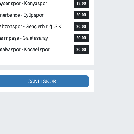
yserispor - Konyaspor
17:00
nerbahçe - Eyüpspor
20:00
abzonspor - Gençlerbirliği S.K.
20:00
sımpaşa - Galatasaray
20:00
talyaspor - Kocaelispor
20:00
CANLI SKOR