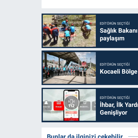
EDITÖRÜN SEÇTIĞI
Sağlık Bakanı
paylaşım
EDITÖRÜN SEÇTIĞI
Kocaeli Bölge
EDITÖRÜN SEÇTIĞI
İhbar, İlk Yar
Genişliyor
Bunlar da ilginizi çekebilir