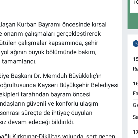
1
klaşan Kurban Bayramı öncesinde kırsal
 onarım çalışmaları gerçekleştirerek
ürütülen çalışmalar kapsamında, şehir
k yol ağının büyük bölümünde bakım,
1
rı tamamlandı.
Ri
diye Başkanı Dr. Memduh Büyükkılıç'ın
1
doğrultusunda Kayseri Büyükşehir Belediyesi
Fa
 ekipleri tarafından bayram öncesi
andaşların güvenli ve konforlu ulaşım
Ga
onrası süreçte de ihtiyaç duyulan
Sa
ız devam edeceği bildirildi.
17
ğlı Kırkpınar-Dikilitaş yolunda, sert geçen