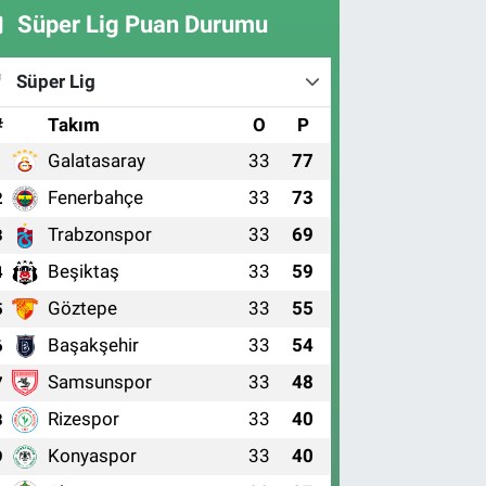
Süper Lig Puan Durumu
Süper Lig
#
Takım
O
P
Galatasaray
33
77
1
Fenerbahçe
33
73
2
Trabzonspor
33
69
3
Beşiktaş
33
59
4
Göztepe
33
55
5
Başakşehir
33
54
6
Samsunspor
33
48
7
Rizespor
33
40
8
Konyaspor
33
40
9