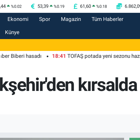
,44
53,39
61,60
6.862,0
%
0.02
%
0.19
%
0.18
Ekonomi
Spor
Magazin
Tüm Haberler
Künye
beri hasadı
18:41
TOFAŞ potada yeni sezonu hazır
1
kşehir'den kırsald