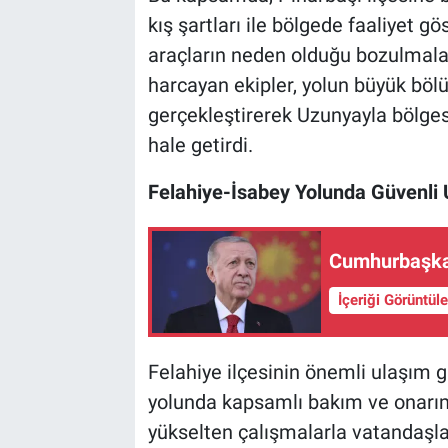
kış şartları ile bölgede faaliyet g
araçların neden olduğu bozulmala
harcayan ekipler, yolun büyük bö
gerçekleştirerek Uzunyayla bölges
hale getirdi.
Felahiye-İsabey Yolunda Güvenli
Cumhurbaşkan
İçeriği Görüntül
Felahiye ilçesinin önemli ulaşım g
yolunda kapsamlı bakım ve onarım 
yükselten çalışmalarla vatandaşl