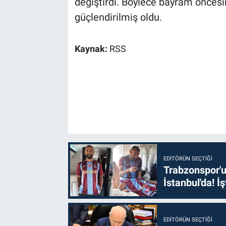
değiştirdi. Böylece bayram öncesin
güçlendirilmiş oldu.
Kaynak:
RSS
EDITÖRÜN SEÇTIĞI
Trabzonspor'u
İstanbul'da! İş
EDITÖRÜN SEÇTIĞI