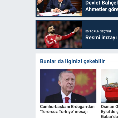
Devlet Bahçel
Ahmetler göre
EDITÖRÜN SEÇTIĞI
Resmi imzayı
Bunlar da ilginizi çekebilir
Cumhurbaşkanı Erdoğan'dan
Osman Ga
'Terörsüz Türkiye' mesajı
Eylül'de
Gabar'da