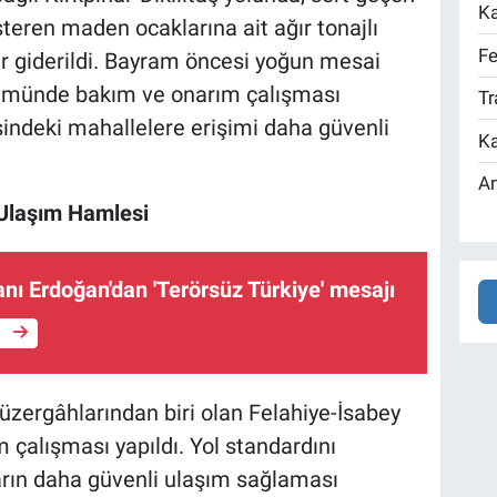
Ka
österen maden ocaklarına ait ağır tonajlı
Fe
r giderildi. Bayram öncesi yoğun mesai
lümünde bakım ve onarım çalışması
Tr
indeki mahallelere erişimi daha güvenli
Ka
An
 Ulaşım Hamlesi
ı Erdoğan'dan 'Terörsüz Türkiye' mesajı
e
üzergâhlarından biri olan Felahiye-İsabey
çalışması yapıldı. Yol standardını
arın daha güvenli ulaşım sağlaması