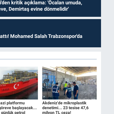
i'den kritik açıklama: 'Öcalan umuda,
ve, Demirtaş evine dönmelidir'
 attı! Mohamed Salah Trabzonspor'da
zi platformu
Akdeniz'de mikroplastik
 göreve başlayacak...
denetimi... 23 tesise 47,6
 günlük petrol
milyon TL ceza!