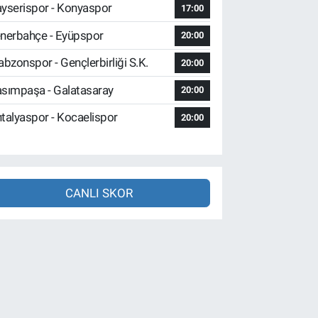
yserispor - Konyaspor
17:00
nerbahçe - Eyüpspor
20:00
abzonspor - Gençlerbirliği S.K.
20:00
sımpaşa - Galatasaray
20:00
talyaspor - Kocaelispor
20:00
CANLI SKOR