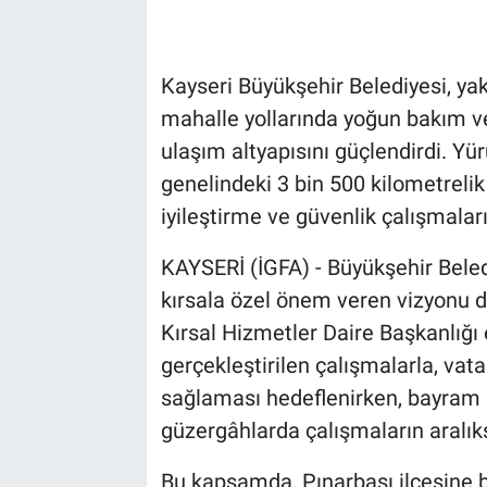
Kayseri Büyükşehir Belediyesi, ya
mahalle yollarında yoğun bakım ve
ulaşım altyapısını güçlendirdi. Y
genelindeki 3 bin 500 kilometreli
iyileştirme ve güvenlik çalışmala
KAYSERİ (İGFA) - Büyükşehir Bele
kırsala özel önem veren vizyonu 
Kırsal Hizmetler Daire Başkanlığı
gerçekleştirilen çalışmalarla, vat
sağlaması hedeflenirken, bayram s
güzergâhlarda çalışmaların aralıks
Bu kapsamda, Pınarbaşı ilçesine ba