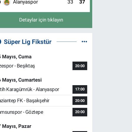
Alanyaspor
33
37
0
Detaylar için tıklayın
Süper Lig Fikstür
5 Mayıs, Cuma
zespor - Beşiktaş
20:00
6 Mayıs, Cumartesi
tih Karagümrük - Alanyaspor
17:00
ziantep FK - Başakşehir
20:00
msunspor - Göztepe
20:00
 Mayıs, Pazar