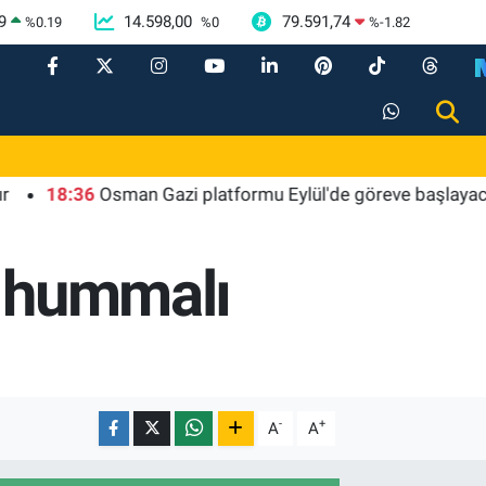
9
14.598,00
79.591,74
%
0.19
%
0
%
-1.82
8:36
Osman Gazi platformu Eylül'de göreve başlayacak... Gab
a hummalı
-
+
A
A