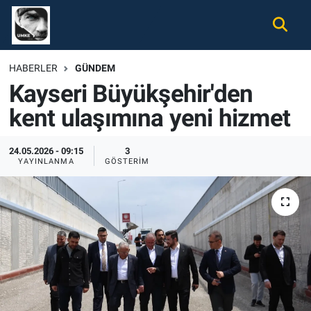
Gündem
Nöbetçi Eczaneler
HABERLER
GÜNDEM
Kayseri Büyükşehir'den
Ekonomi
Hava Durumu
kent ulaşımına yeni hizmet
Spor
Namaz Vakitleri
24.05.2026 - 09:15
3
Magazin
Trafik Durumu
YAYINLANMA
GÖSTERIM
Tüm Haberler
Süper Lig Puan Durumu ve Fikstür
İletişim
Tüm Manşetler
Künye
Son Dakika Haberleri
Haber Arşivi