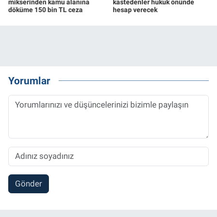
mikserinden kamu alanına
kastedenler hukuk önünde
döküme 150 bin TL ceza
hesap verecek
Yorumlar
Gönder