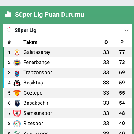
Süper Lig Puan Durumu
Süper Lig
#
Takım
O
P
Galatasaray
33
77
1
Fenerbahçe
33
73
2
Trabzonspor
33
69
3
Beşiktaş
33
59
4
Göztepe
33
55
5
Başakşehir
33
54
6
Samsunspor
33
48
7
Rizespor
33
40
8
Konyaspor
33
40
9