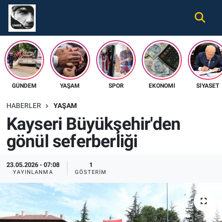
Gündem
Nöbetçi Eczaneler
Ekonomi
Hava Durumu
GÜNDEM
YAŞAM
SPOR
EKONOMI
SIYASET
Spor
Namaz Vakitleri
HABERLER
YAŞAM
Magazin
Trafik Durumu
Kayseri Büyükşehir'den
gönül seferberliği
Tüm Haberler
Süper Lig Puan Durumu ve Fikstür
İletişim
Tüm Manşetler
23.05.2026 - 07:08
1
YAYINLANMA
GÖSTERIM
Künye
Son Dakika Haberleri
Haber Arşivi