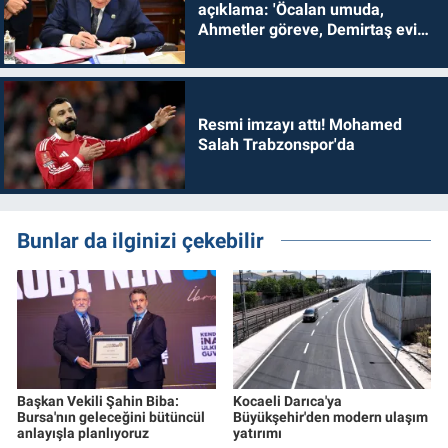
açıklama: 'Öcalan umuda,
Ahmetler göreve, Demirtaş evine
dönmelidir'
Resmi imzayı attı! Mohamed
Salah Trabzonspor'da
Bunlar da ilginizi çekebilir
Başkan Vekili Şahin Biba:
Kocaeli Darıca'ya
Bursa'nın geleceğini bütüncül
Büyükşehir'den modern ulaşım
anlayışla planlıyoruz
yatırımı