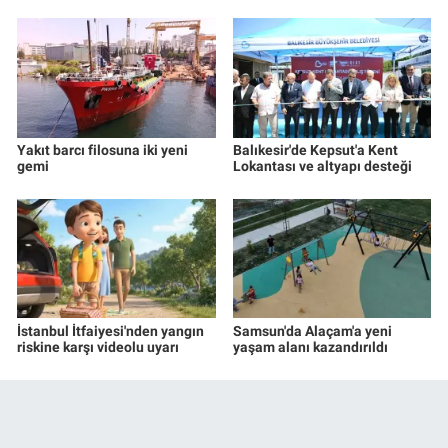
Yakıt barcı filosuna iki yeni
Balıkesir'de Kepsut'a Kent
gemi
Lokantası ve altyapı desteği
İstanbul İtfaiyesi'nden yangın
Samsun'da Alaçam'a yeni
riskine karşı videolu uyarı
yaşam alanı kazandırıldı