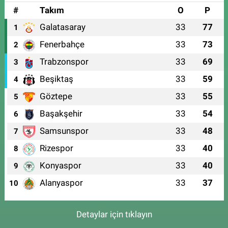
#
Takım
O
P
Galatasaray
33
77
1
Fenerbahçe
33
73
2
Trabzonspor
33
69
3
Beşiktaş
33
59
4
Göztepe
33
55
5
Başakşehir
33
54
6
Samsunspor
33
48
7
Rizespor
33
40
8
Konyaspor
33
40
9
Alanyaspor
33
37
10
Detaylar için tıklayın