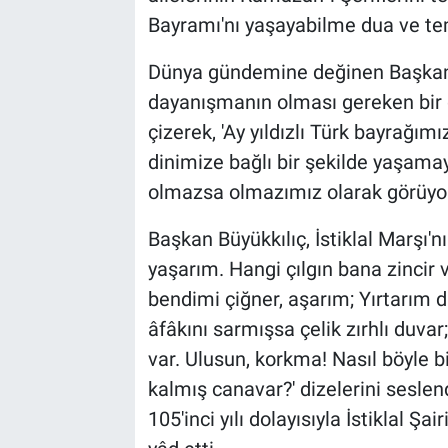
Bayramı'nı yaşayabilme dua ve t
Dünya gündemine değinen Başkan Bü
dayanışmanın olması gereken bir 
çizerek, 'Ay yıldızlı Türk bayrağım
dinimize bağlı bir şekilde yaşama
olmazsa olmazımız olarak görüyor
Başkan Büyükkılıç, İstiklal Marşı'n
yaşarım. Hangi çılgın bana zincir
bendimi çiğner, aşarım; Yırtarım d
âfâkını sarmışsa çelik zırhlı duv
var. Ulusun, korkma! Nasıl böyle b
kalmış canavar?' dizelerini seslen
105'inci yılı dolayısıyla İstiklal 