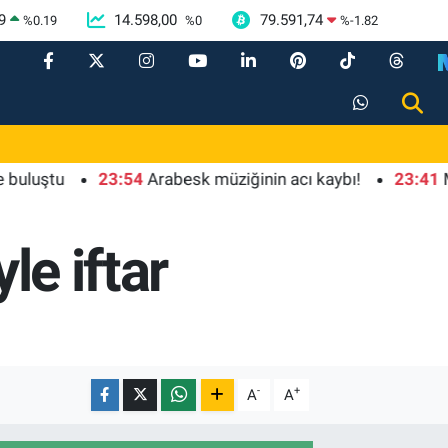
9
14.598,00
79.591,74
%
0.19
%
0
%
-1.82
tu
23:54
Arabesk müziğinin acı kaybı!
23:41
Mendere
le iftar
-
+
A
A