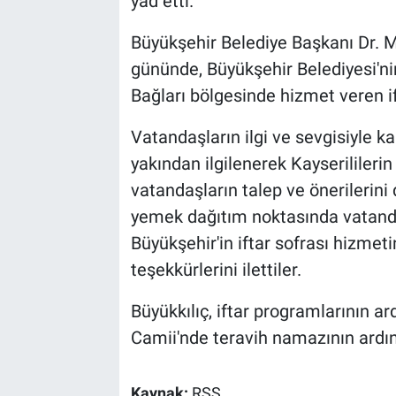
yâd etti.
Büyükşehir Belediye Başkanı Dr. M
gününde, Büyükşehir Belediyesi'nin
Bağları bölgesinde hizmet veren ift
Vatandaşların ilgi ve sevgisiyle k
yakından ilgilenerek Kayserililerin
vatandaşların talep ve önerilerini 
yemek dağıtım noktasında vatanda
Büyükşehir'in iftar sofrası hizmet
teşekkürlerini ilettiler.
Büyükkılıç, iftar programlarının 
Camii'nde teravih namazının ardın
Kaynak:
RSS