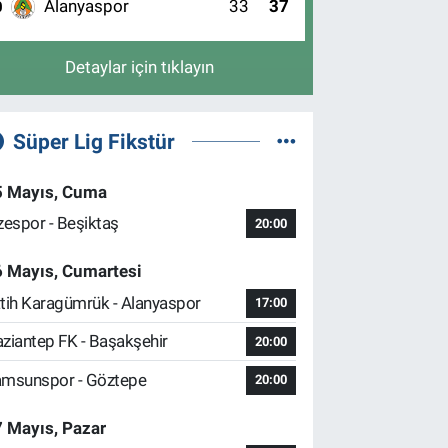
Alanyaspor
33
37
0
Detaylar için tıklayın
Süper Lig Fikstür
5 Mayıs, Cuma
zespor - Beşiktaş
20:00
6 Mayıs, Cumartesi
tih Karagümrük - Alanyaspor
17:00
ziantep FK - Başakşehir
20:00
msunspor - Göztepe
20:00
 Mayıs, Pazar