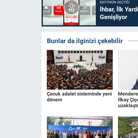
EDITÖRÜN SEÇTIĞI
İhbar, İlk Yar
Genişliyor
Bunlar da ilginizi çekebilir
Çocuk adalet sisteminde yeni
Menderes
dönem
İlkay Çi
uzaklaştı