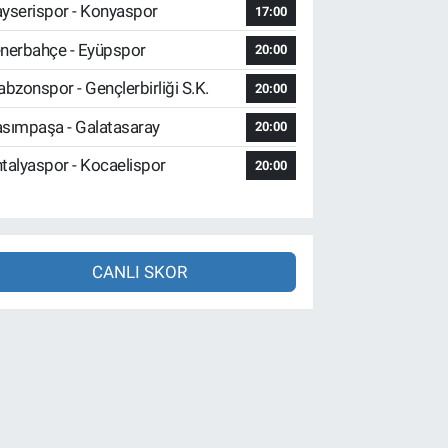
yserispor - Konyaspor
17:00
nerbahçe - Eyüpspor
20:00
abzonspor - Gençlerbirliği S.K.
20:00
sımpaşa - Galatasaray
20:00
talyaspor - Kocaelispor
20:00
CANLI SKOR