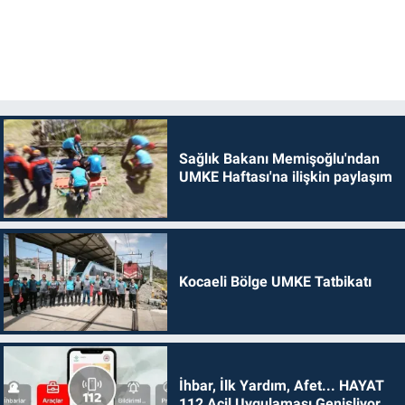
Sağlık Bakanı Memişoğlu'ndan
UMKE Haftası'na ilişkin paylaşım
Kocaeli Bölge UMKE Tatbikatı
İhbar, İlk Yardım, Afet... HAYAT
112 Acil Uygulaması Genişliyor