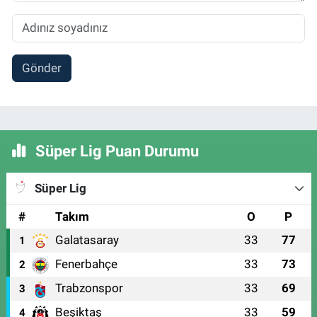
Gönder
Süper Lig Puan Durumu
Süper Lig
#
Takım
O
P
Galatasaray
33
77
1
Fenerbahçe
33
73
2
Trabzonspor
33
69
3
Beşiktaş
33
59
4