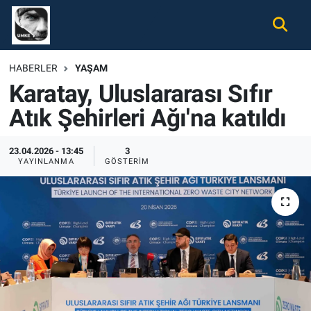
Gündem
Nöbetçi Eczaneler
HABERLER
YAŞAM
Karatay, Uluslararası Sıfır
Ekonomi
Hava Durumu
Atık Şehirleri Ağı'na katıldı
Spor
Namaz Vakitleri
23.04.2026 - 13:45
3
Magazin
Trafik Durumu
YAYINLANMA
GÖSTERIM
Tüm Haberler
Süper Lig Puan Durumu ve Fikstür
İletişim
Tüm Manşetler
Künye
Son Dakika Haberleri
Haber Arşivi