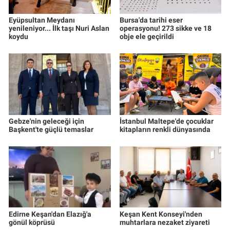
Eyüpsultan Meydanı
Bursa'da tarihi eser
yenileniyor... İlk taşı Nuri Aslan
operasyonu! 273 sikke ve 18
koydu
obje ele geçirildi
Gebze'nin geleceği için
İstanbul Maltepe'de çocuklar
Başkent'te güçlü temaslar
kitapların renkli dünyasında
Edirne Keşan'dan Elazığ'a
Keşan Kent Konseyi'nden
gönül köprüsü
muhtarlara nezaket ziyareti