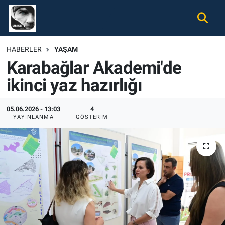
Gündem
Nöbetçi Eczaneler
HABERLER
YAŞAM
Karabağlar Akademi'de
Ekonomi
Hava Durumu
ikinci yaz hazırlığı
Spor
Namaz Vakitleri
05.06.2026 - 13:03
4
Magazin
Trafik Durumu
YAYINLANMA
GÖSTERIM
Tüm Haberler
Süper Lig Puan Durumu ve Fikstür
İletişim
Tüm Manşetler
Künye
Son Dakika Haberleri
Haber Arşivi