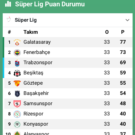
Süper Lig Puan Durumu
Süper Lig
#
Takım
O
P
Galatasaray
33
77
1
Fenerbahçe
33
73
2
Trabzonspor
33
69
3
Beşiktaş
33
59
4
Göztepe
33
55
5
Başakşehir
33
54
6
Samsunspor
33
48
7
Rizespor
33
40
8
Konyaspor
33
40
9
Alanyaspor
33
37
10