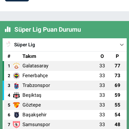
Süper Lig Puan Durumu
Süper Lig
#
Takım
O
P
Galatasaray
33
77
1
Fenerbahçe
33
73
2
Trabzonspor
33
69
3
Beşiktaş
33
59
4
Göztepe
33
55
5
Başakşehir
33
54
6
Samsunspor
33
48
7