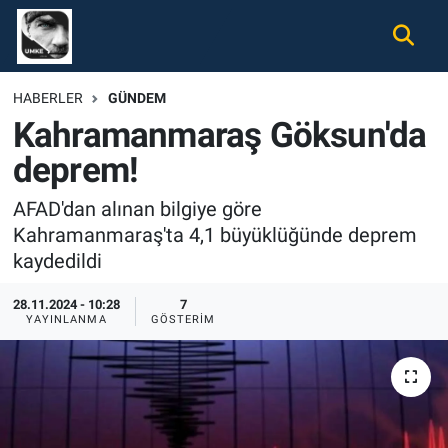
Gündem
Nöbetçi Eczaneler
HABERLER
GÜNDEM
Kahramanmaraş Göksun'da
Ekonomi
Hava Durumu
deprem!
Spor
Namaz Vakitleri
AFAD'dan alınan bilgiye göre
Magazin
Trafik Durumu
Kahramanmaraş'ta 4,1 büyüklüğünde deprem
kaydedildi
Tüm Haberler
Süper Lig Puan Durumu ve Fikstür
28.11.2024 - 10:28
7
YAYINLANMA
GÖSTERIM
İletişim
Tüm Manşetler
Künye
Son Dakika Haberleri
Haber Arşivi