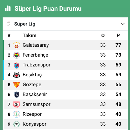
Süper Lig Puan Durumu
Süper Lig
#
Takım
O
P
Galatasaray
33
77
1
Fenerbahçe
33
73
2
Trabzonspor
33
69
3
Beşiktaş
33
59
4
Göztepe
33
55
5
Başakşehir
33
54
6
Samsunspor
33
48
7
Rizespor
33
40
8
Konyaspor
33
40
9