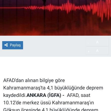
A
-
Paylaş
A
+
AFAD'dan alınan bilgiye göre
Kahramanmaraş'ta 4,1 büyüklüğünde deprem
kaydedildi.
ANKARA (İGFA) -
AFAD, saat
10.12'de merkez üssü Kahramanmaraş'ın
Göksun ilçesinde 4,1 büyüklüğünde deprem