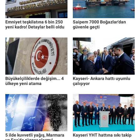
Emniyet teşkilatına 6 bin 250
Saipem 7000 Boğazlar'dan
yeni kadro! Detaylar belli oldu
güvenle geçti
Büyükelçiliklerde değişim... 4
Kayseri- Ankara hattı uyumlu
ülkeye yeni atama
çalışıyor
5 ilde kuvvetli yağış, Marmara
Kayseri YHT hattına sıkı takip