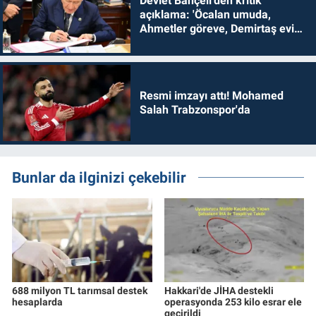
Devlet Bahçeli'den kritik
açıklama: 'Öcalan umuda,
Ahmetler göreve, Demirtaş evine
dönmelidir'
Resmi imzayı attı! Mohamed
Salah Trabzonspor'da
Bunlar da ilginizi çekebilir
688 milyon TL tarımsal destek
Hakkari'de JİHA destekli
hesaplarda
operasyonda 253 kilo esrar ele
geçirildi