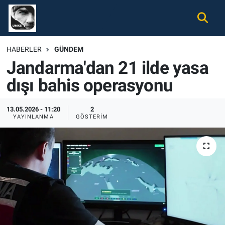
Gündem
Nöbetçi Eczaneler
HABERLER
GÜNDEM
Jandarma'dan 21 ilde yasa
Ekonomi
Hava Durumu
dışı bahis operasyonu
Spor
Namaz Vakitleri
13.05.2026 - 11:20
2
Magazin
Trafik Durumu
YAYINLANMA
GÖSTERIM
Tüm Haberler
Süper Lig Puan Durumu ve Fikstür
İletişim
Tüm Manşetler
Künye
Son Dakika Haberleri
Haber Arşivi