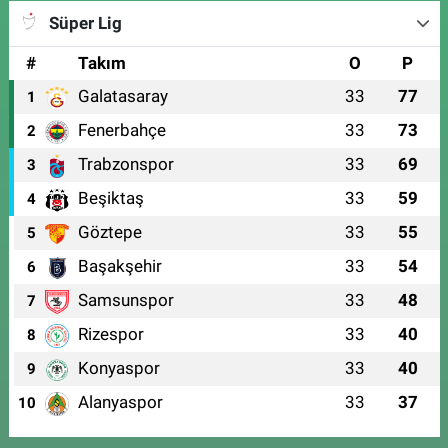
Süper Lig
#
Takım
O
P
Galatasaray
33
77
1
Fenerbahçe
33
73
2
Trabzonspor
33
69
3
Beşiktaş
33
59
4
Göztepe
33
55
5
Başakşehir
33
54
6
Samsunspor
33
48
7
Rizespor
33
40
8
Konyaspor
33
40
9
Alanyaspor
33
37
10