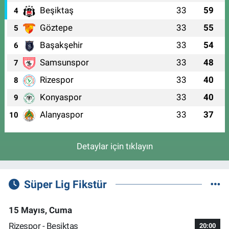
Beşiktaş
33
59
4
Göztepe
33
55
5
Başakşehir
33
54
6
Samsunspor
33
48
7
Rizespor
33
40
8
Konyaspor
33
40
9
Alanyaspor
33
37
10
Detaylar için tıklayın
Süper Lig Fikstür
15 Mayıs, Cuma
Rizespor - Beşiktaş
20:00