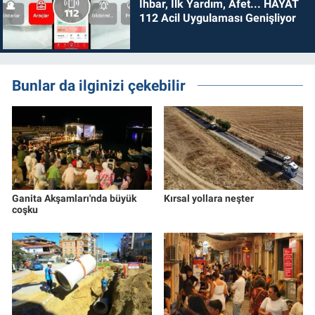
İhbar, İlk Yardım, Afet... HAYAT
112 Acil Uygulaması Genişliyor
Bunlar da ilginizi çekebilir
Ganita Akşamları'nda büyük
Kırsal yollara neşter
coşku