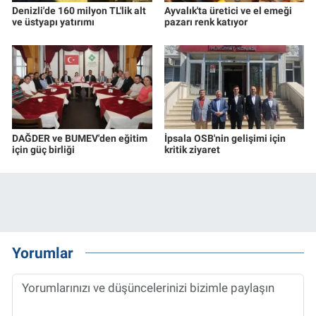
Denizli'de 160 milyon TL'lik alt
Ayvalık'ta üretici ve el emeği
ve üstyapı yatırımı
pazarı renk katıyor
DAĞDER ve BUMEV'den eğitim
İpsala OSB'nin gelişimi için
için güç birliği
kritik ziyaret
Yorumlar