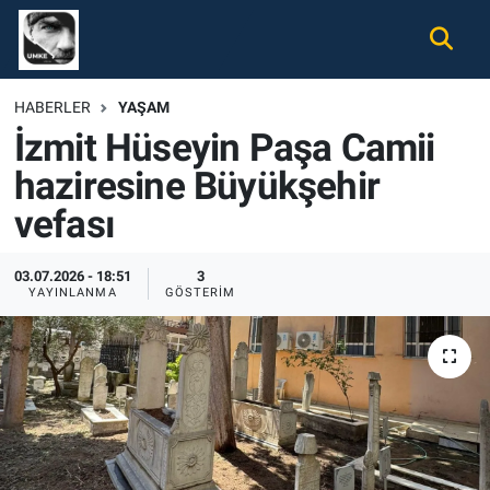
Gündem
Nöbetçi Eczaneler
HABERLER
YAŞAM
İzmit Hüseyin Paşa Camii
Ekonomi
Hava Durumu
haziresine Büyükşehir
Spor
Namaz Vakitleri
vefası
Magazin
Trafik Durumu
03.07.2026 - 18:51
3
YAYINLANMA
GÖSTERIM
Tüm Haberler
Süper Lig Puan Durumu ve Fikstür
İletişim
Tüm Manşetler
Künye
Son Dakika Haberleri
Haber Arşivi