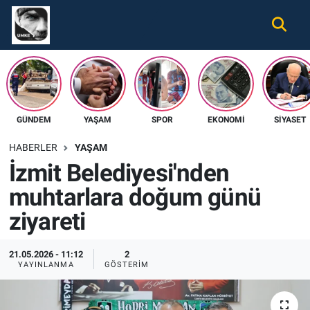
Gündem
Nöbetçi Eczaneler
Ekonomi
Hava Durumu
GÜNDEM
YAŞAM
SPOR
EKONOMI
SIYASET
Spor
Namaz Vakitleri
HABERLER
YAŞAM
Magazin
Trafik Durumu
İzmit Belediyesi'nden
muhtarlara doğum günü
Tüm Haberler
Süper Lig Puan Durumu ve Fikstür
ziyareti
İletişim
Tüm Manşetler
21.05.2026 - 11:12
2
Künye
Son Dakika Haberleri
YAYINLANMA
GÖSTERIM
Haber Arşivi