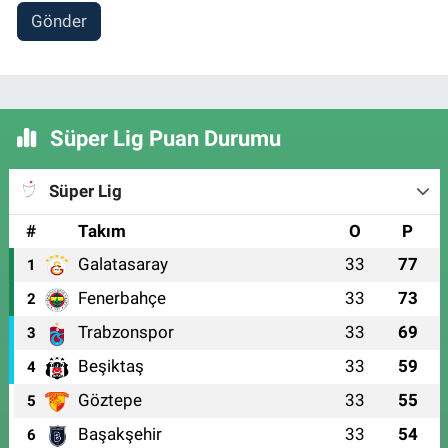
Gönder
Süper Lig Puan Durumu
Süper Lig
#
Takım
O
P
Galatasaray
33
77
1
Fenerbahçe
33
73
2
Trabzonspor
33
69
3
Beşiktaş
33
59
4
Göztepe
33
55
5
Başakşehir
33
54
6