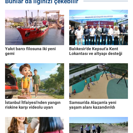
Bunlar da ilginizi çekebilir
Yakıt barcı filosuna iki yeni
Balıkesir'de Kepsut'a Kent
gemi
Lokantası ve altyapı desteği
İstanbul İtfaiyesi'nden yangın
Samsun'da Alaçam'a yeni
riskine karşı videolu uyarı
yaşam alanı kazandırıldı