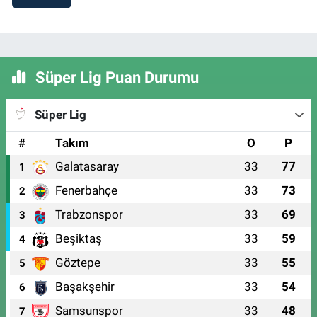
Süper Lig Puan Durumu
Süper Lig
#
Takım
O
P
Galatasaray
33
77
1
Fenerbahçe
33
73
2
Trabzonspor
33
69
3
Beşiktaş
33
59
4
Göztepe
33
55
5
Başakşehir
33
54
6
Samsunspor
33
48
7