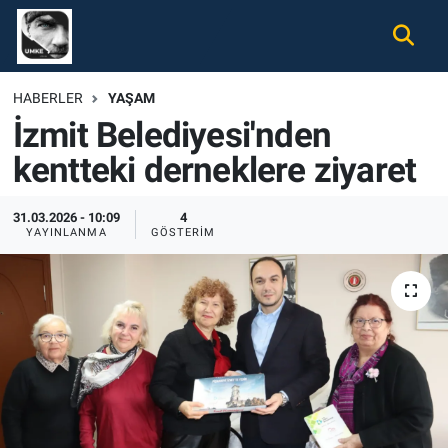
Gündem
Nöbetçi Eczaneler
HABERLER
YAŞAM
İzmit Belediyesi'nden
Ekonomi
Hava Durumu
kentteki derneklere ziyaret
Spor
Namaz Vakitleri
31.03.2026 - 10:09
4
Magazin
Trafik Durumu
YAYINLANMA
GÖSTERIM
Tüm Haberler
Süper Lig Puan Durumu ve Fikstür
İletişim
Tüm Manşetler
Künye
Son Dakika Haberleri
Haber Arşivi