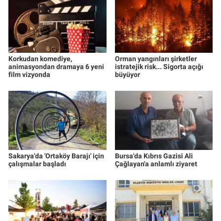
Korkudan komediye,
Orman yangınları şirketler
animasyondan dramaya 6 yeni
istratejik risk... Sigorta açığı
film vizyonda
büyüyor
Sakarya'da 'Ortaköy Barajı' için
Bursa'da Kıbrıs Gazisi Ali
çalışmalar başladı
Çağlayan'a anlamlı ziyaret