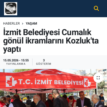
Gündem
Nöbetçi Eczaneler
HABERLER
YAŞAM
İzmit Belediyesi Cumalık
Ekonomi
Hava Durumu
gönül ikramlarını Kozluk'ta
Spor
Namaz Vakitleri
yaptı
Magazin
Trafik Durumu
15.05.2026 - 15:55
3
YAYINLANMA
GÖSTERIM
Tüm Haberler
Süper Lig Puan Durumu ve Fikstür
İletişim
Tüm Manşetler
Künye
Son Dakika Haberleri
Haber Arşivi