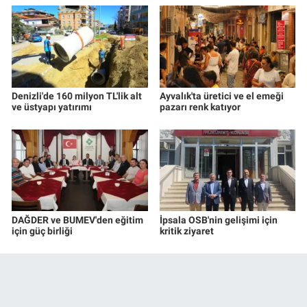
Denizli'de 160 milyon TL'lik alt
Ayvalık'ta üretici ve el emeği
ve üstyapı yatırımı
pazarı renk katıyor
DAĞDER ve BUMEV'den eğitim
İpsala OSB'nin gelişimi için
için güç birliği
kritik ziyaret