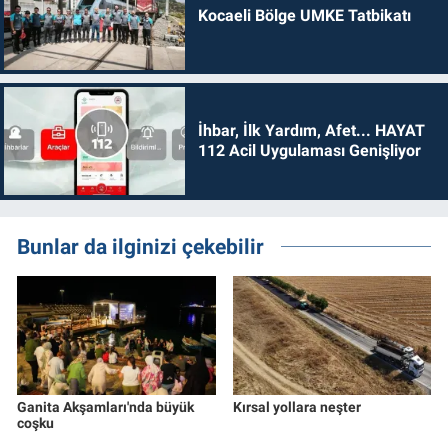
Kocaeli Bölge UMKE Tatbikatı
İhbar, İlk Yardım, Afet... HAYAT
112 Acil Uygulaması Genişliyor
Bunlar da ilginizi çekebilir
Ganita Akşamları'nda büyük
Kırsal yollara neşter
coşku