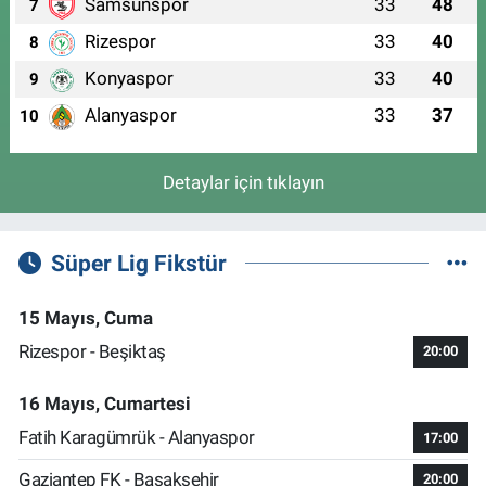
Samsunspor
33
48
7
Rizespor
33
40
8
Konyaspor
33
40
9
Alanyaspor
33
37
10
Detaylar için tıklayın
Süper Lig Fikstür
15 Mayıs, Cuma
Rizespor - Beşiktaş
20:00
16 Mayıs, Cumartesi
Fatih Karagümrük - Alanyaspor
17:00
Gaziantep FK - Başakşehir
20:00