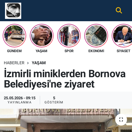
Gündem
Nöbetçi Eczaneler
Ekonomi
Hava Durumu
GÜNDEM
YAŞAM
SPOR
EKONOMI
SIYASET
Spor
Namaz Vakitleri
HABERLER
YAŞAM
Magazin
Trafik Durumu
İzmirli miniklerden Bornova
Belediyesi'ne ziyaret
Tüm Haberler
Süper Lig Puan Durumu ve Fikstür
İletişim
Tüm Manşetler
25.05.2026 - 09:15
5
YAYINLANMA
GÖSTERIM
Künye
Son Dakika Haberleri
Haber Arşivi