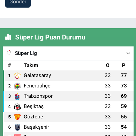
Gönder
Süper Lig Puan Durumu
Süper Lig
#
Takım
O
P
Galatasaray
33
77
1
Fenerbahçe
33
73
2
Trabzonspor
33
69
3
Beşiktaş
33
59
4
Göztepe
33
55
5
Başakşehir
33
54
6