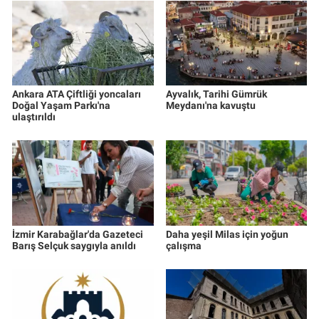
Ankara ATA Çiftliği yoncaları
Ayvalık, Tarihi Gümrük
Doğal Yaşam Parkı'na
Meydanı'na kavuştu
ulaştırıldı
İzmir Karabağlar'da Gazeteci
Daha yeşil Milas için yoğun
Barış Selçuk saygıyla anıldı
çalışma