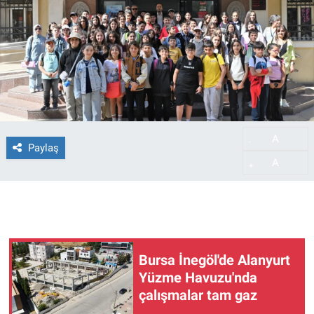
A
-
Paylaş
A
+
Bursa İnegöl'de Alanyurt
Yüzme Havuzu'nda
çalışmalar tam gaz