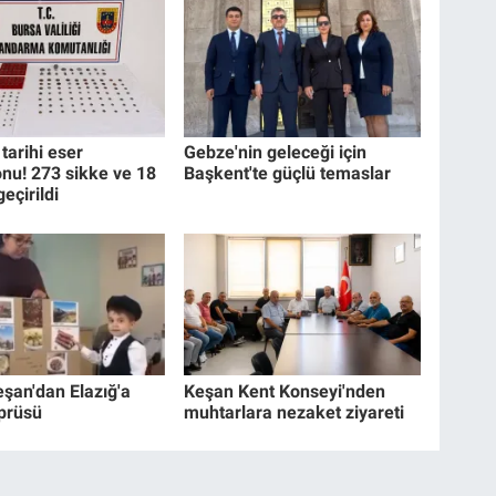
tarihi eser
Gebze'nin geleceği için
nu! 273 sikke ve 18
Başkent'te güçlü temaslar
geçirildi
eşan'dan Elazığ'a
Keşan Kent Konseyi'nden
prüsü
muhtarlara nezaket ziyareti