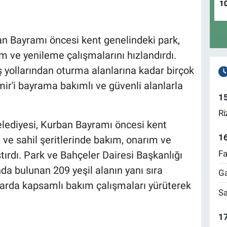
1
an Bayramı öncesi kent genelindeki park,
ım ve yenileme çalışmalarını hızlandırdı.
ollarından oturma alanlarına kadar birçok
ir'i bayrama bakımlı ve güvenli alanlarla
1
Ri
elediyesi, Kurban Bayramı öncesi kent
1
 ve sahil şeritlerinde bakım, onarım ve
Fa
ırdı. Park ve Bahçeler Dairesi Başkanlığı
da bulunan 209 yeşil alanın yanı sıra
Ga
larda kapsamlı bakım çalışmaları yürüterek
Sa
17