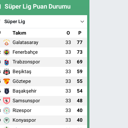
Süper Lig Puan Durumu
Süper Lig
#
Takım
O
P
Galatasaray
33
77
1
Fenerbahçe
33
73
2
Trabzonspor
33
69
3
Beşiktaş
33
59
4
Göztepe
33
55
5
Başakşehir
33
54
6
Samsunspor
33
48
7
Rizespor
33
40
8
Konyaspor
33
40
9