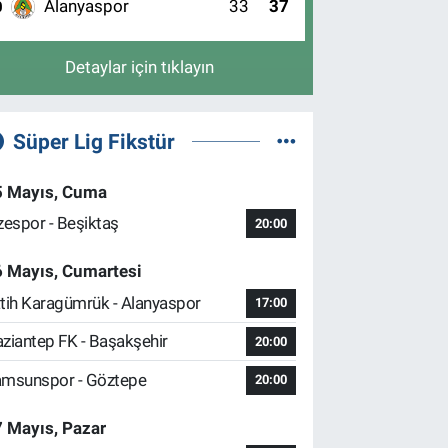
Alanyaspor
33
37
0
Detaylar için tıklayın
Süper Lig Fikstür
5 Mayıs, Cuma
zespor - Beşiktaş
20:00
6 Mayıs, Cumartesi
tih Karagümrük - Alanyaspor
17:00
ziantep FK - Başakşehir
20:00
msunspor - Göztepe
20:00
 Mayıs, Pazar