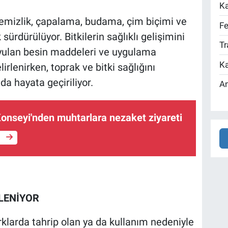
Ka
emizlik, çapalama, budama, çim biçimi ve
Fe
sürdürülüyor. Bitkilerin sağlıklı gelişimini
Tr
yulan besin maddeleri ve uygulama
Ka
lirlenirken, toprak ve bitki sağlığını
a hayata geçiriliyor.
An
onseyi'nden muhtarlara nezaket ziyareti
e
LENİYOR
parklarda tahrip olan ya da kullanım nedeniyle