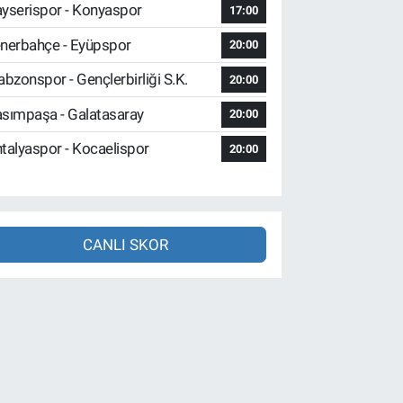
yserispor - Konyaspor
17:00
nerbahçe - Eyüpspor
20:00
abzonspor - Gençlerbirliği S.K.
20:00
sımpaşa - Galatasaray
20:00
talyaspor - Kocaelispor
20:00
CANLI SKOR