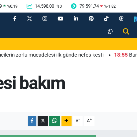
9
14.598,00
79.591,74
%
0.19
%
0
%
-1.82
n zorlu mücadelesi ilk günde nefes kesti
18:55
Bursa'da t
esi bakım
-
+
A
A