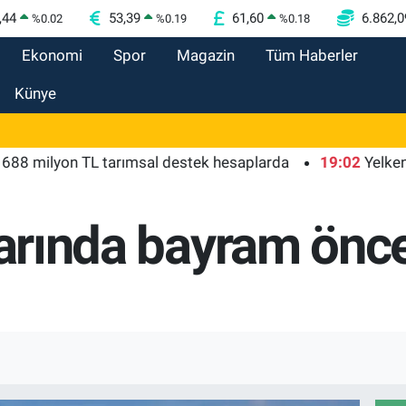
,44
53,39
61,60
6.862,0
%
0.02
%
0.19
%
0.18
Ekonomi
Spor
Magazin
Tüm Haberler
Künye
ilyon TL tarımsal destek hesaplarda
19:02
Yelkencileri
klarında bayram önc