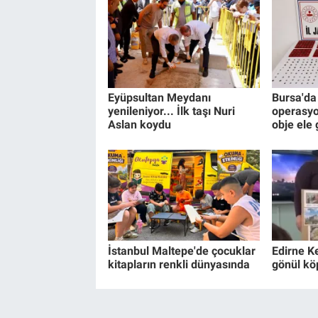
Eyüpsultan Meydanı
Bursa'da 
yenileniyor... İlk taşı Nuri
operasyo
Aslan koydu
obje ele 
İstanbul Maltepe'de çocuklar
Edirne K
kitapların renkli dünyasında
gönül kö