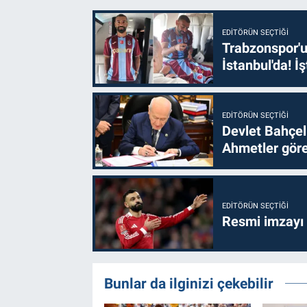
EDITÖRÜN SEÇTIĞI
Trabzonspor'u
İstanbul'da! İş
EDITÖRÜN SEÇTIĞI
Devlet Bahçel
Ahmetler göre
EDITÖRÜN SEÇTIĞI
Resmi imzayı
Bunlar da ilginizi çekebilir