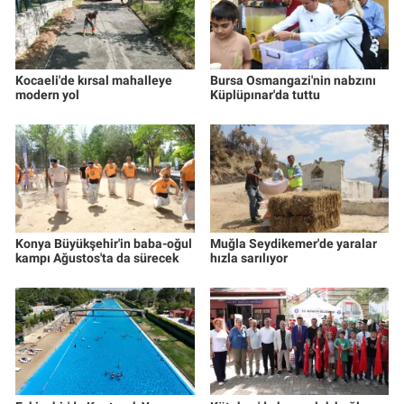
Kocaeli'de kırsal mahalleye
Bursa Osmangazi'nin nabzını
modern yol
Küplüpınar'da tuttu
Konya Büyükşehir'in baba-oğul
Muğla Seydikemer'de yaralar
kampı Ağustos'ta da sürecek
hızla sarılıyor