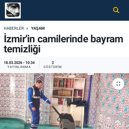
Gündem
Nöbetçi Eczaneler
HABERLER
YAŞAM
İzmir'in camilerinde bayram
Ekonomi
Hava Durumu
temizliği
Spor
Namaz Vakitleri
18.03.2026 - 10:34
2
Magazin
Trafik Durumu
YAYINLANMA
GÖSTERIM
Tüm Haberler
Süper Lig Puan Durumu ve Fikstür
İletişim
Tüm Manşetler
Künye
Son Dakika Haberleri
Haber Arşivi