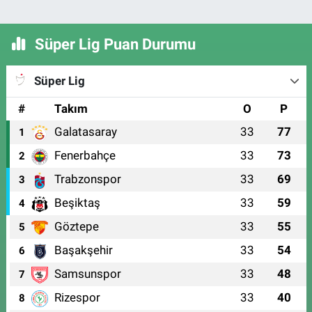
Süper Lig Puan Durumu
Süper Lig
#
Takım
O
P
Galatasaray
33
77
1
Fenerbahçe
33
73
2
Trabzonspor
33
69
3
Beşiktaş
33
59
4
Göztepe
33
55
5
Başakşehir
33
54
6
Samsunspor
33
48
7
Rizespor
33
40
8