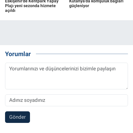
Eskişehir'de Kentpark Yapay
Kütahya'da komşuluk bağları
Plajı yeni sezonda hizmete
güçleniyor
açıldı
Yorumlar
Gönder