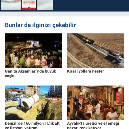
Bunlar da ilginizi çekebilir
Ganita Akşamları'nda büyük
Kırsal yollara neşter
coşku
Denizli'de 160 milyon TL'lik alt
Ayvalık'ta üretici ve el emeği
ve üstyapı yatırımı
pazarı renk katıyor