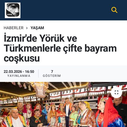
Gündem
Nöbetçi Eczaneler
HABERLER
YAŞAM
İzmir'de Yörük ve
Ekonomi
Hava Durumu
Türkmenlerle çifte bayram
Spor
Namaz Vakitleri
coşkusu
Magazin
Trafik Durumu
22.03.2026 - 16:50
7
YAYINLANMA
GÖSTERIM
Tüm Haberler
Süper Lig Puan Durumu ve Fikstür
İletişim
Tüm Manşetler
Künye
Son Dakika Haberleri
Haber Arşivi