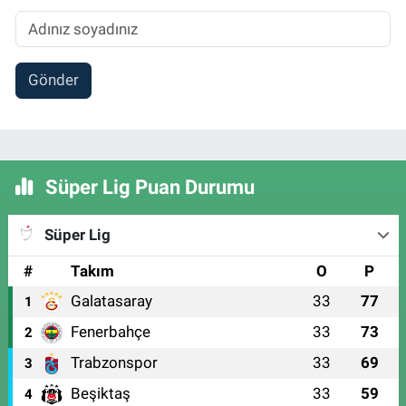
Gönder
Süper Lig Puan Durumu
Süper Lig
#
Takım
O
P
Galatasaray
33
77
1
Fenerbahçe
33
73
2
Trabzonspor
33
69
3
Beşiktaş
33
59
4