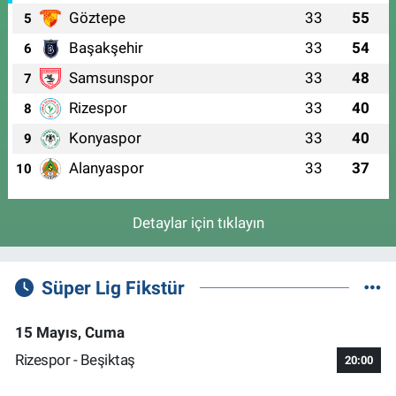
Göztepe
33
55
5
Başakşehir
33
54
6
Samsunspor
33
48
7
Rizespor
33
40
8
Konyaspor
33
40
9
Alanyaspor
33
37
10
Detaylar için tıklayın
Süper Lig Fikstür
15 Mayıs, Cuma
Rizespor - Beşiktaş
20:00