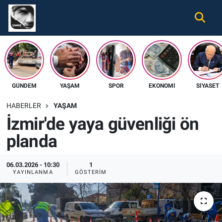
Gündem
Nöbetçi Eczaneler
Ekonomi
Hava Durumu
GÜNDEM
YAŞAM
SPOR
EKONOMI
SIYASET
Spor
Namaz Vakitleri
HABERLER
YAŞAM
Magazin
Trafik Durumu
İzmir'de yaya güvenliği ön
planda
Tüm Haberler
Süper Lig Puan Durumu ve Fikstür
İletişim
Tüm Manşetler
06.03.2026 - 10:30
1
YAYINLANMA
GÖSTERIM
Künye
Son Dakika Haberleri
Haber Arşivi