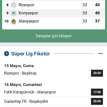
Rizespor
33
40
8
Konyaspor
33
40
9
Alanyaspor
33
37
10
Detaylar için tıklayın
Süper Lig Fikstür
15 Mayıs, Cuma
Rizespor - Beşiktaş
20:00
16 Mayıs, Cumartesi
Fatih Karagümrük - Alanyaspor
17:00
Gaziantep FK - Başakşehir
20:00