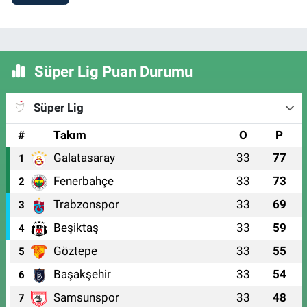
Süper Lig Puan Durumu
Süper Lig
#
Takım
O
P
Galatasaray
33
77
1
Fenerbahçe
33
73
2
Trabzonspor
33
69
3
Beşiktaş
33
59
4
Göztepe
33
55
5
Başakşehir
33
54
6
Samsunspor
33
48
7