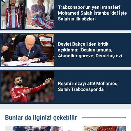
Trabzonspor'un yeni transferi
Mohamed Salah İstanbul'da! İşte
Salah'ın ilk sözleri
Devlet Bahçeli'den kritik
açıklama: 'Öcalan umuda,
Ahmetler göreve, Demirtaş evine
dönmelidir'
Resmi imzayı attı! Mohamed
Salah Trabzonspor'da
Bunlar da ilginizi çekebilir