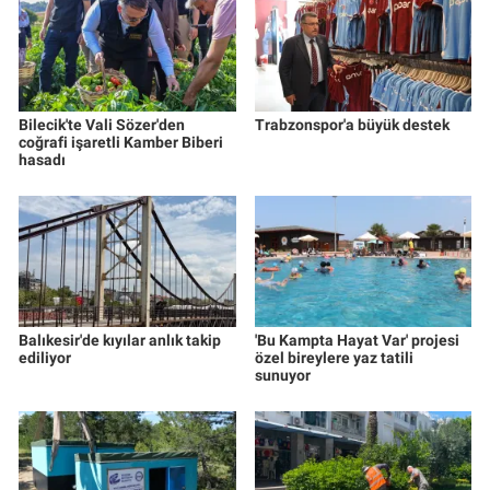
Bilecik'te Vali Sözer'den
Trabzonspor'a büyük destek
coğrafi işaretli Kamber Biberi
hasadı
Balıkesir'de kıyılar anlık takip
'Bu Kampta Hayat Var' projesi
ediliyor
özel bireylere yaz tatili
sunuyor