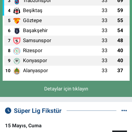
Trabzonspor
33
69
3
Beşiktaş
33
59
4
Göztepe
33
55
5
Başakşehir
33
54
6
Samsunspor
33
48
7
Rizespor
33
40
8
Konyaspor
33
40
9
Alanyaspor
33
37
10
Detaylar için tıklayın
Süper Lig Fikstür
15 Mayıs, Cuma