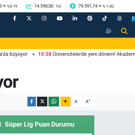
9
14.598,00
79.591,74
%
0.19
%
0
%
-1.82
yüyor
10:38
Üniversitelerde yeni dönem! Akademik sahte
yor
-
+
A
A
Süper Lig Puan Durumu