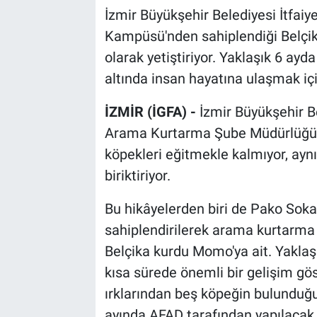
İzmir Büyükşehir Belediyesi İtfaiy
Kampüsü'nden sahiplendiği Belçi
olarak yetiştiriyor. Yaklaşık 6 a
altında insan hayatına ulaşmak içi
İZMİR (İGFA) -
İzmir Büyükşehir Be
Arama Kurtarma Şube Müdürlüğü K9
köpekleri eğitmekle kalmıyor, ay
biriktiriyor.
Bu hikâyelerden biri de Pako So
sahiplendirilerek arama kurtarma 
Belçika kurdu Momo'ya ait. Yakla
kısa sürede önemli bir gelişim gös
ırklarından beş köpeğin bulunduğu 
ayında AFAD tarafından yapılacak 