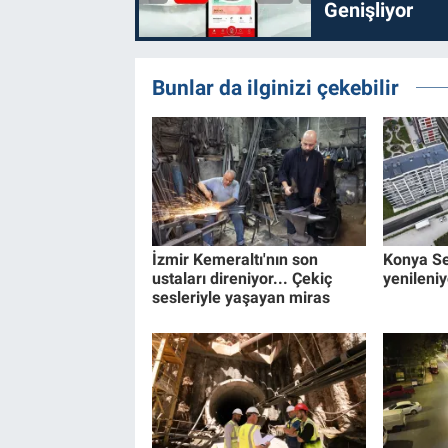
Genişliyor
Bunlar da ilginizi çekebilir
İzmir Kemeraltı'nın son
Konya Se
ustaları direniyor... Çekiç
yenileniy
sesleriyle yaşayan miras