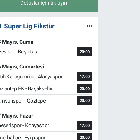
Detaylar için tıklayın
Süper Lig Fikstür
5 Mayıs, Cuma
zespor - Beşiktaş
20:00
6 Mayıs, Cumartesi
tih Karagümrük - Alanyaspor
17:00
ziantep FK - Başakşehir
20:00
msunspor - Göztepe
20:00
 Mayıs, Pazar
yserispor - Konyaspor
17:00
nerbahçe - Eyüpspor
20:00