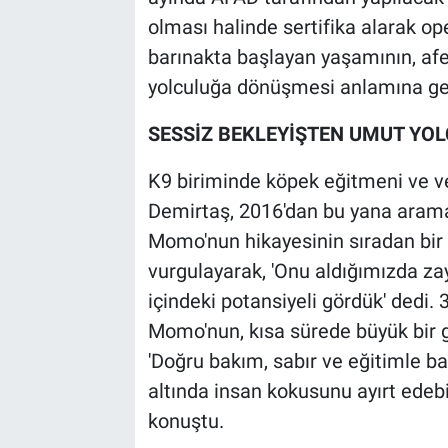
olması halinde sertifika alarak op
barınakta başlayan yaşamının, afe
yolculuğa dönüşmesi anlamına gel
SESSİZ BEKLEYİŞTEN UMUT YO
K9 biriminde köpek eğitmeni ve v
Demirtaş, 2016'dan bu yana arama 
Momo'nun hikayesinin sıradan bir
vurgulayarak, 'Onu aldığımızda zayı
içindeki potansiyeli gördük' dedi. 
Momo'nun, kısa sürede büyük bir g
'Doğru bakım, sabır ve eğitimle b
altında insan kokusunu ayırt edebil
konuştu.