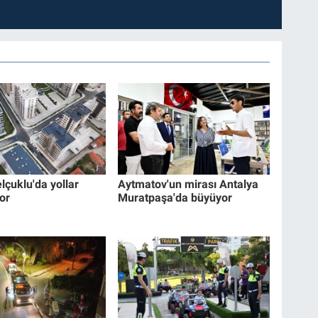
lçuklu'da yollar
Aytmatov'un mirası Antalya
or
Muratpaşa'da büyüyor