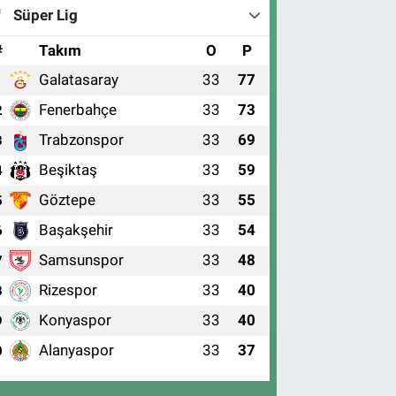
Süper Lig
#
Takım
O
P
Galatasaray
33
77
1
Fenerbahçe
33
73
2
Trabzonspor
33
69
3
Beşiktaş
33
59
4
Göztepe
33
55
5
Başakşehir
33
54
6
Samsunspor
33
48
7
Rizespor
33
40
8
Konyaspor
33
40
9
Alanyaspor
33
37
0