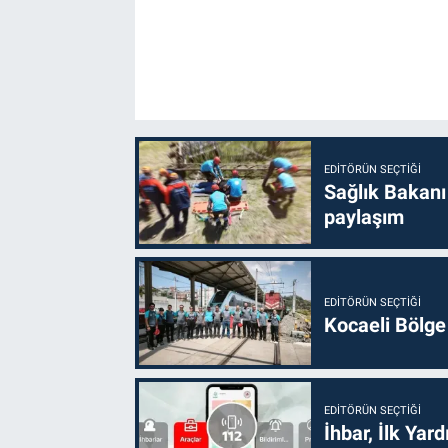
EDITÖRÜN SEÇTIĞI
Sağlık Bakanı
paylaşım
EDITÖRÜN SEÇTIĞI
Kocaeli Bölge
EDITÖRÜN SEÇTIĞI
İhbar, İlk Yar