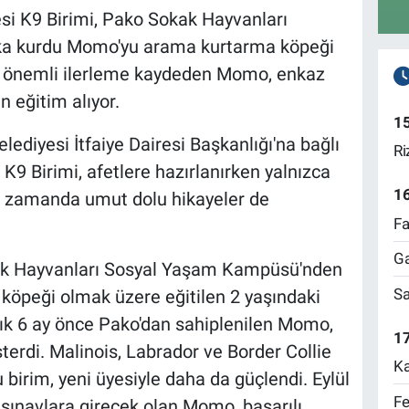
esi K9 Birimi, Pako Sokak Hayvanları
ka kurdu Momo'yu arama kurtarma köpeği
yda önemli ilerleme kaydeden Momo, enkaz
n eğitim alıyor.
1
lediyesi İtfaiye Dairesi Başkanlığı'na bağlı
Ri
 Birimi, afetlere hazırlanırken yalnızca
1
nı zamanda umut dolu hikayeler de
Fa
Ga
kak Hayvanları Sosyal Yaşam Kampüsü'nden
Sa
köpeği olmak üzere eğitilen 2 yaşındaki
şık 6 ay önce Pako'dan sahiplenilen Momo,
17
terdi. Malinois, Labrador ve Border Collie
Ka
birim, yeni üyesiyle daha da güçlendi. Eylül
Fe
sınavlara girecek olan Momo, başarılı