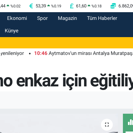
,44
53,39
61,60
6.862,0
%
0.02
%
0.19
%
0.18
Ekonomi
Spor
Magazin
Tüm Haberler
Künye
iyor
10:46
Aytmatov'un mirası Antalya Muratpaşa'da bü
 enkaz için eğitili