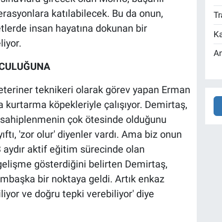
erasyonlara katılabilecek. Bu da onun,
Tr
tlerde insan hayatına dokunan bir
Ka
iyor.
An
LCULUĞUNA
eteriner teknikeri olarak görev yapan Erman
kurtarma köpekleriyle çalışıyor. Demirtaş,
 sahiplenmenin çok ötesinde olduğunu
ftı, 'zor olur' diyenler vardı. Ama biz onun
3 aydır aktif eğitim sürecinde olan
elişme gösterdiğini belirten Demirtaş,
ambaşka bir noktaya geldi. Artık enkaz
iyor ve doğru tepki verebiliyor' diye