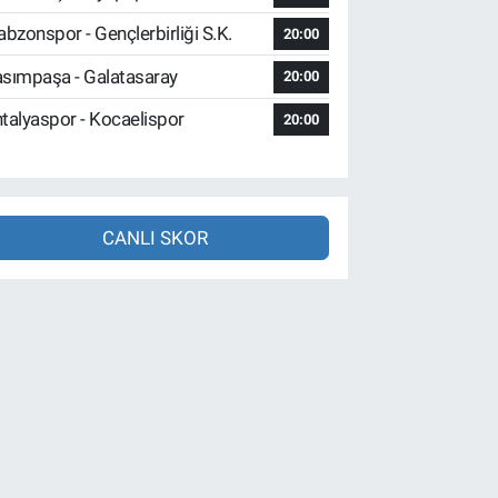
abzonspor - Gençlerbirliği S.K.
20:00
sımpaşa - Galatasaray
20:00
talyaspor - Kocaelispor
20:00
CANLI SKOR