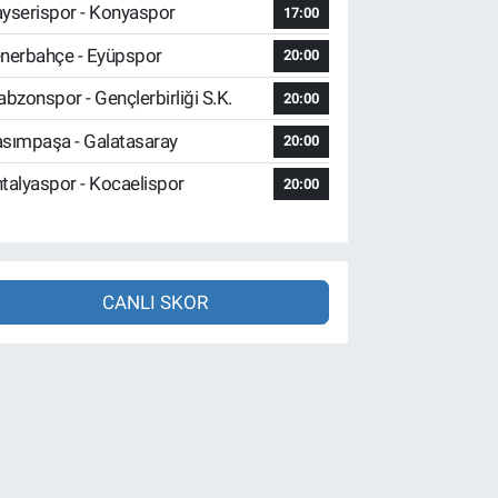
yserispor - Konyaspor
17:00
nerbahçe - Eyüpspor
20:00
abzonspor - Gençlerbirliği S.K.
20:00
sımpaşa - Galatasaray
20:00
talyaspor - Kocaelispor
20:00
CANLI SKOR