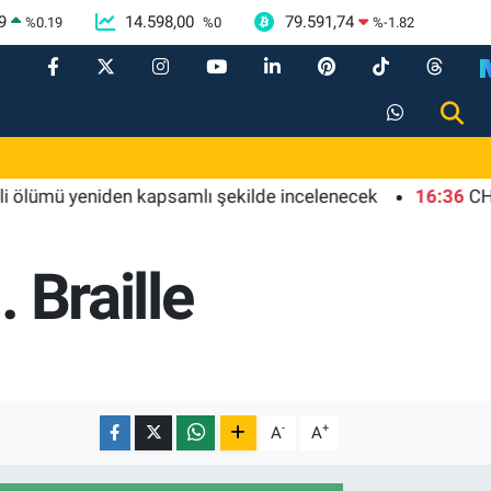
9
14.598,00
79.591,74
%
0.19
%
0
%
-1.82
ü yeniden kapsamlı şekilde incelenecek
16:36
CHP'li Se
. Braille
-
+
A
A