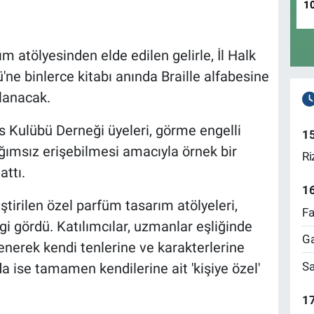
1
 atölyesinden elde edilen gelirle, İl Halk
e binlerce kitabı anında Braille alfabesine
şlanacak.
s Kulübü Derneği üyeleri, görme engelli
1
ağımsız erişebilmesi amacıyla örnek bir
Ri
attı.
1
ştirilen özel parfüm tasarım atölyeleri,
Fa
gi gördü. Katılımcılar, uzmanlar eşliğinde
Ga
enerek kendi tenlerine ve karakterlerine
Sa
 ise tamamen kendilerine ait 'kişiye özel'
17