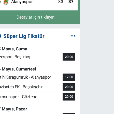
Alanyaspor
33
37
0
Detaylar için tıklayın
Süper Lig Fikstür
5 Mayıs, Cuma
zespor - Beşiktaş
20:00
6 Mayıs, Cumartesi
tih Karagümrük - Alanyaspor
17:00
ziantep FK - Başakşehir
20:00
msunspor - Göztepe
20:00
 Mayıs, Pazar