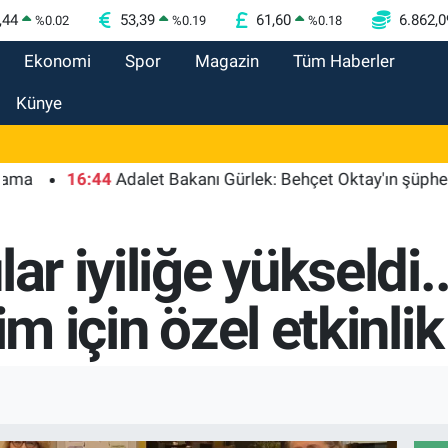
,44
53,39
61,60
6.862,0
%
0.02
%
0.19
%
0.18
Ekonomi
Spor
Magazin
Tüm Haberler
Künye
16:44
Adalet Bakanı Gürlek: Behçet Oktay'ın şüpheli ölüm
ar iyiliğe yükseldi..
im için özel etkinlik