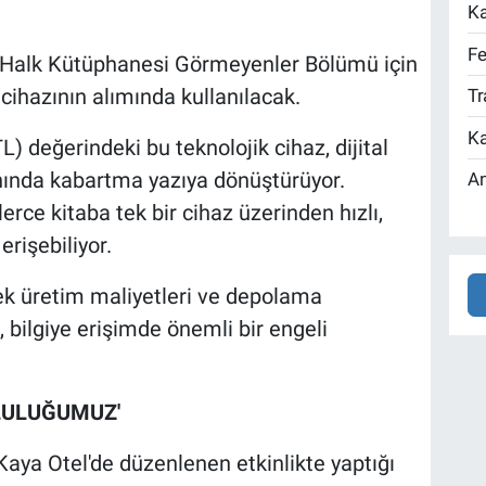
Ka
Fe
İl Halk Kütüphanesi Görmeyenler Bölümü için
cihazının alımında kullanılacak.
Tr
Ka
L) değerindeki bu teknolojik cihaz, dijital
anında kabartma yazıya dönüştürüyor.
An
erce kitaba tek bir cihaz üzerinden hızlı,
erişebiliyor.
sek üretim maliyetleri ve depolama
, bilgiye erişimde önemli bir engeli
LULUĞUMUZ'
Kaya Otel'de düzenlenen etkinlikte yaptığı