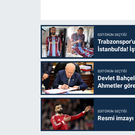
EDITÖRÜN SEÇTIĞI
Trabzonspor'u
İstanbul'da! İş
EDITÖRÜN SEÇTIĞI
Devlet Bahçel
Ahmetler göre
EDITÖRÜN SEÇTIĞI
Resmi imzayı