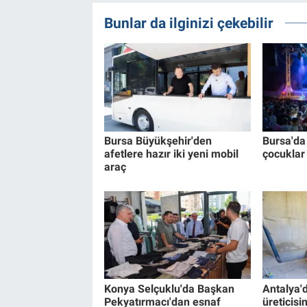
Bunlar da ilginizi çekebilir
Bursa Büyükşehir'den
Bursa'da 
afetlere hazır iki yeni mobil
çocuklar
araç
Konya Selçuklu'da Başkan
Antalya'
Pekyatırmacı'dan esnaf
üreticisi