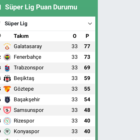
Süper Lig Puan Durumu
Süper Lig
#
Takım
O
P
Galatasaray
33
77
1
Fenerbahçe
33
73
2
Trabzonspor
33
69
3
Beşiktaş
33
59
4
Göztepe
33
55
5
Başakşehir
33
54
6
Samsunspor
33
48
7
Rizespor
33
40
8
Konyaspor
33
40
9