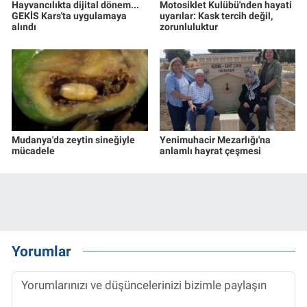
Hayvancılıkta dijital dönem...
Motosiklet Kulübü'nden hayati
GEKİS Kars'ta uygulamaya
uyarılar: Kask tercih değil,
alındı
zorunluluktur
Mudanya'da zeytin sineğiyle
Yenimuhacir Mezarlığı'na
mücadele
anlamlı hayrat çeşmesi
Yorumlar