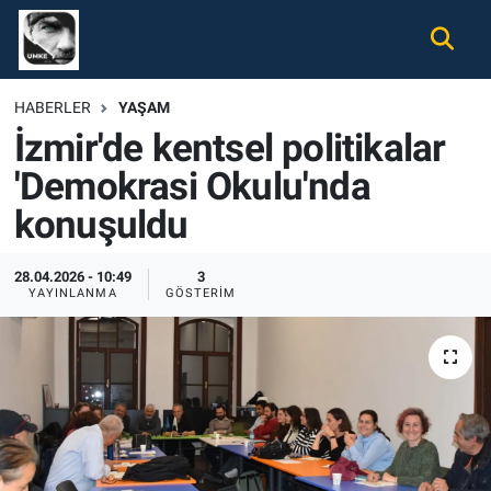
Gündem
Nöbetçi Eczaneler
HABERLER
YAŞAM
İzmir'de kentsel politikalar
Ekonomi
Hava Durumu
'Demokrasi Okulu'nda
Spor
Namaz Vakitleri
konuşuldu
Magazin
Trafik Durumu
28.04.2026 - 10:49
3
YAYINLANMA
GÖSTERIM
Tüm Haberler
Süper Lig Puan Durumu ve Fikstür
İletişim
Tüm Manşetler
Künye
Son Dakika Haberleri
Haber Arşivi