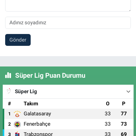
Gönder
Süper Lig Puan Durumu
Süper Lig
#
Takım
O
P
Galatasaray
33
77
1
Fenerbahçe
33
73
2
Trabzonspor
33
69
3