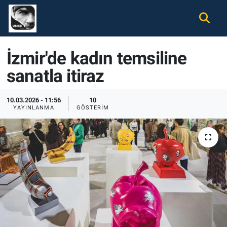
Gündem
Nöbetçi Eczaneler
İzmir'de kadın temsiline
Ekonomi
Hava Durumu
sanatla itiraz
Spor
Namaz Vakitleri
10.03.2026 - 11:56
10
YAYINLANMA
GÖSTERIM
Magazin
Trafik Durumu
Tüm Haberler
Süper Lig Puan Durumu ve Fikstür
İletişim
Tüm Manşetler
Künye
Son Dakika Haberleri
Haber Arşivi