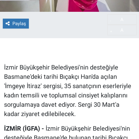
A
-
Paylaş
A
+
İzmir Büyükşehir Belediyesi'nin desteğiyle
Basmane'deki tarihi Bıçakçı Han'da açılan
'İmgeye İtiraz' sergisi, 35 sanatçının eserleriyle
kadın temsili ve toplumsal cinsiyet kalıplarını
sorgulamaya davet ediyor. Sergi 30 Mart'a
kadar ziyaret edilebilecek.
İZMİR (İGFA) -
İzmir Büyükşehir Belediyesi'nin
desteğiyle Basmane'de bulunan tarihi Bıçakçı