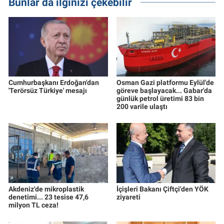
Bunlar da ilginizi çekebilir
Cumhurbaşkanı Erdoğan'dan
Osman Gazi platformu Eylül'de
'Terörsüz Türkiye' mesajı
göreve başlayacak... Gabar'da
günlük petrol üretimi 83 bin
200 varile ulaştı
Akdeniz'de mikroplastik
İçişleri Bakanı Çiftçi'den YÖK
denetimi... 23 tesise 47,6
ziyareti
milyon TL ceza!