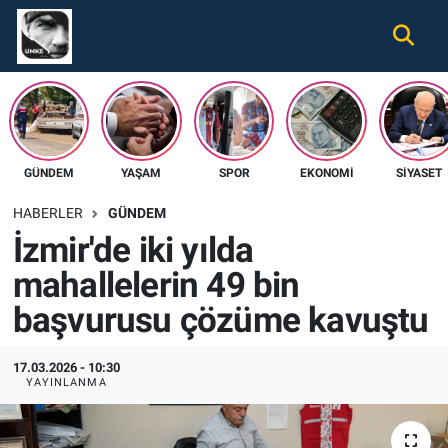
Gündem
Nöbetçi Eczaneler
Ekonomi
Hava Durumu
GÜNDEM
YAŞAM
SPOR
EKONOMI
SIYASET
Spor
Namaz Vakitleri
HABERLER
GÜNDEM
Magazin
Trafik Durumu
İzmir'de iki yılda
mahallelerin 49 bin
Tüm Haberler
Süper Lig Puan Durumu ve Fikstür
başvurusu çözüme kavuştu
İletişim
Tüm Manşetler
17.03.2026 - 10:30
Künye
Son Dakika Haberleri
YAYINLANMA
Haber Arşivi