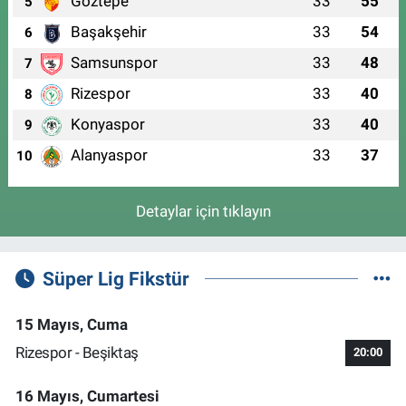
Göztepe
33
55
5
Başakşehir
33
54
6
Samsunspor
33
48
7
Rizespor
33
40
8
Konyaspor
33
40
9
Alanyaspor
33
37
10
Detaylar için tıklayın
Süper Lig Fikstür
15 Mayıs, Cuma
Rizespor - Beşiktaş
20:00
16 Mayıs, Cumartesi