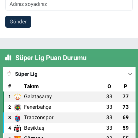
Gönder
Süper Lig Puan Durumu
Süper Lig
#
Takım
O
P
Galatasaray
33
77
1
Fenerbahçe
33
73
2
Trabzonspor
33
69
3
Beşiktaş
33
59
4