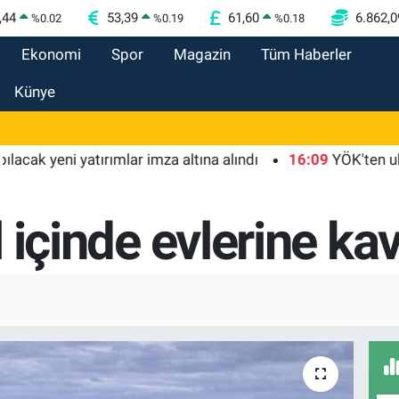
,44
53,39
61,60
6.862,0
%
0.02
%
0.19
%
0.18
Ekonomi
Spor
Magazin
Tüm Haberler
Künye
eni yatırımlar imza altına alındı
16:09
YÖK'ten uluslarara
ıl içinde evlerine k