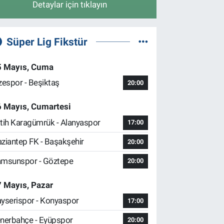
Detaylar için tıklayın
Süper Lig Fikstür
5 Mayıs, Cuma
zespor - Beşiktaş
20:00
6 Mayıs, Cumartesi
tih Karagümrük - Alanyaspor
17:00
ziantep FK - Başakşehir
20:00
msunspor - Göztepe
20:00
 Mayıs, Pazar
yserispor - Konyaspor
17:00
nerbahçe - Eyüpspor
20:00