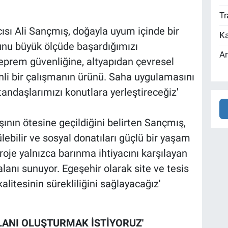
Tr
sı Ali Sançmış, doğayla uyum içinde bir
Ka
'Bunu büyük ölçüde başardığımızı
An
prem güvenliğine, altyapıdan çevresel
linli bir çalışmanın ürünü. Saha uygulamasını
atandaşlarımızı konutlara yerleştireceğiz'
şının ötesine geçildiğini belirten Sançmış,
lebilir ve sosyal donatıları güçlü bir yaşam
roje yalnızca barınma ihtiyacını karşılayan
alanı sunuyor. Egeşehir olarak site ve tesis
litesinin sürekliliğini sağlayacağız'
ALANI OLUŞTURMAK İSTİYORUZ'