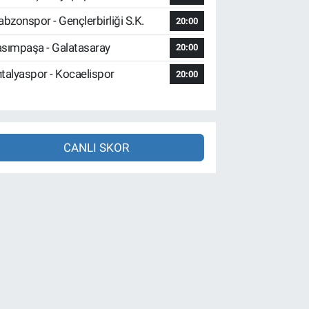
abzonspor - Gençlerbirliği S.K.
20:00
sımpaşa - Galatasaray
20:00
talyaspor - Kocaelispor
20:00
CANLI SKOR