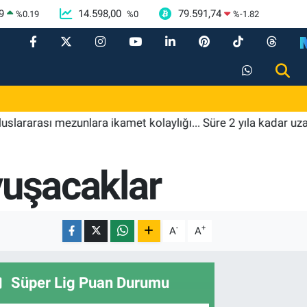
9
14.598,00
79.591,74
%
0.19
%
0
%
-1.82
sı mezunlara ikamet kolaylığı... Süre 2 yıla kadar uzatılabile
avuşacaklar
-
+
A
A
Süper Lig Puan Durumu