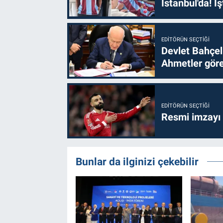
İstanbul'da! İş
EDITÖRÜN SEÇTIĞI
Devlet Bahçel
Ahmetler göre
EDITÖRÜN SEÇTIĞI
Resmi imzayı
Bunlar da ilginizi çekebilir