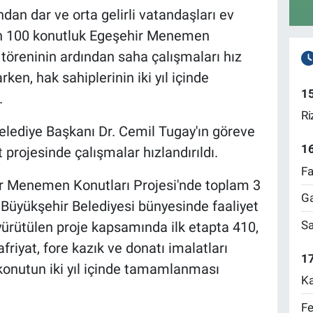
dan dar ve orta gelirli vatandaşları ev
bin 100 konutluk Egeşehir Menemen
 töreninin ardından saha çalışmaları hız
rken, hak sahiplerinin iki yıl içinde
1
.
Ri
elediye Başkanı Dr. Cemil Tugay'ın göreve
1
 projesinde çalışmalar hızlandırıldı.
Fa
ehir Menemen Konutları Projesi'nde toplam 3
Ga
 Büyükşehir Belediyesi bünyesinde faaliyet
Sa
ürütülen proje kapsamında ilk etapta 410,
friyat, fore kazık ve donatı imalatları
17
 konutun iki yıl içinde tamamlanması
Ka
Fe