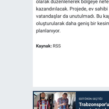
olarak düzenlenerek bölgeye nefes
kazandırılacak. Projede, ev sahib
vatandaşlar da unutulmadı. Bu ka
oluşturularak daha geniş bir kes
planlanıyor.
Kaynak:
RSS
EDITÖRÜN SEÇTIĞI
Trabzonspor'u