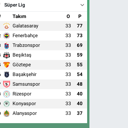
Süper Lig
#
Takım
O
P
Galatasaray
33
77
1
Fenerbahçe
33
73
2
Trabzonspor
33
69
3
Beşiktaş
33
59
4
Göztepe
33
55
5
Başakşehir
33
54
6
Samsunspor
33
48
7
Rizespor
33
40
8
Konyaspor
33
40
9
Alanyaspor
33
37
0