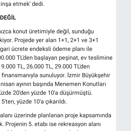
r inşa etmek' dedi.
 DEĞİL
ızca konut üretimiyle değil, sunduğu
iyor. Projede yer alan 1+1, 2+1 ve 3+1
gari ücrete endeksli ödeme planı ile
00.000 TL'den başlayan peşinat, ev teslimine
9.000 TL, 26.000 TL, 29.000 TL'den
r finansmanıyla sunuluyor. İzmir Büyükşehir
, nisan ayının başında Menemen Konutları
 yüzde 20'den yüzde 10'a düşürmüştü.
5'ten, yüzde 10'a çıkarıldı.
alanı üzerinde planlanan proje kapsamında
k. Projenin 5. etabı ise rekreasyon alanı