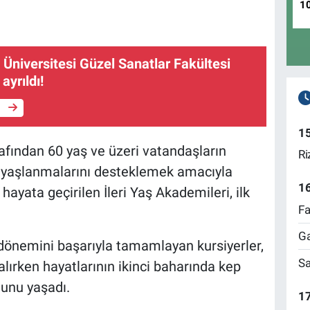
1
Üniversitesi Güzel Sanatlar Fakültesi
yrıldı!
e
1
afından 60 yaş ve üzeri vatandaşların
Ri
f yaşlanmalarını desteklemek amacıyla
1
yata geçirilen İleri Yaş Akademileri, ilk
Fa
Ga
dönemini başarıyla tamamlayan kursiyerler,
Sa
lırken hayatlarının ikinci baharında kep
unu yaşadı.
17