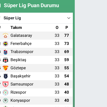
Süper Lig Puan Durumu
Süper Lig
#
Takım
O
P
Galatasaray
33
77
1
Fenerbahçe
33
73
2
Trabzonspor
33
69
3
Beşiktaş
33
59
4
Göztepe
33
55
5
Başakşehir
33
54
6
Samsunspor
33
48
7
Rizespor
33
40
8
Konyaspor
33
40
9