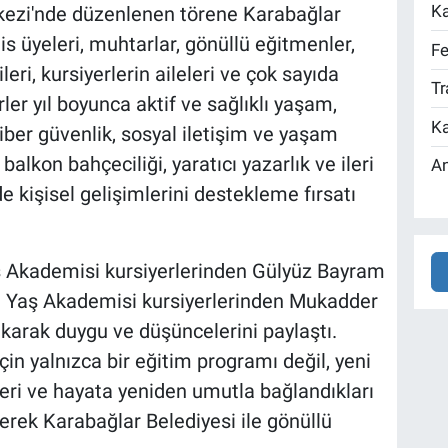
Ka
rkezi'nde düzenlenen törene Karabağlar
is üyeleri, muhtarlar, gönüllü eğitmenler,
Fe
leri, kursiyerlerin aileleri ve çok sayıda
Tr
ler yıl boyunca aktif ve sağlıklı yaşam,
Ka
siber güvenlik, sosyal iletişim ve yaşam
balkon bahçeciliği, yaratıcı yazarlık ve ileri
An
e kişisel gelişimlerini destekleme fırsatı
ş Akademisi kursiyerlerinden Gülyüz Bayram
ri Yaş Akademisi kursiyerlerinden Mukadder
arak duygu ve düşüncelerini paylaştı.
çin yalnızca bir eğitim programı değil, yeni
kleri ve hayata yeniden umutla bağlandıkları
erek Karabağlar Belediyesi ile gönüllü