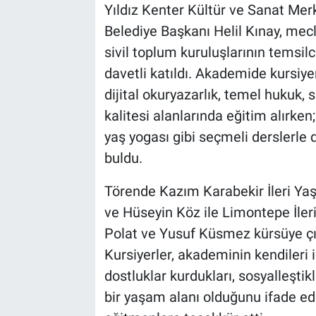
Yıldız Kenter Kültür ve Sanat Me
Belediye Başkanı Helil Kınay, mecl
sivil toplum kuruluşlarının temsilci
davetli katıldı. Akademide kursiyer
dijital okuryazarlık, temel hukuk, 
kalitesi alanlarında eğitim alırken; 
yaş yogası gibi seçmeli derslerle d
buldu.
Törende Kazım Karabekir İleri Ya
ve Hüseyin Köz ile Limontepe İle
Polat ve Yusuf Küsmez kürsüye çık
Kursiyerler, akademinin kendileri i
dostluklar kurdukları, sosyalleşti
bir yaşam alanı olduğunu ifade ed