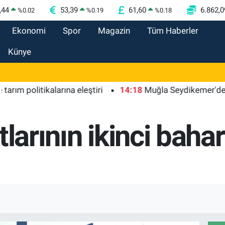
,44
53,39
61,60
6.862,0
%
0.02
%
0.19
%
0.18
Ekonomi
Spor
Magazin
Tüm Haberler
Künye
olitikalarına eleştiri
14:18
Muğla Seydikemer'de yangın 
tlarının ikinci baha