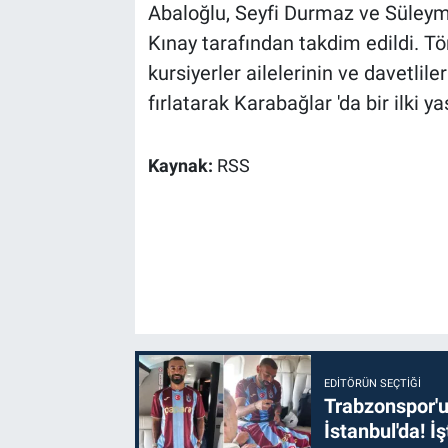
Abaloğlu, Seyfi Durmaz ve Süleym
Kınay tarafından takdim edildi.
Tö
kursiyerler ailelerinin ve davetlile
fırlatarak Karabağlar 'da bir ilki ya
Kaynak:
RSS
EDITÖRÜN SEÇTIĞI
Trabzonspor'u
İstanbul'da! İş