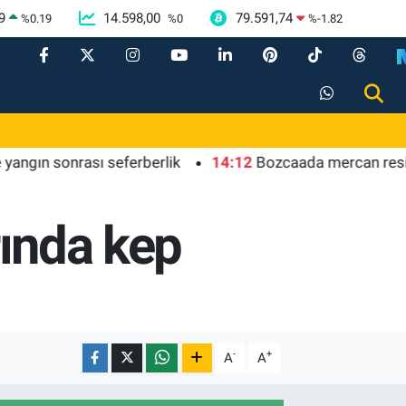
9
14.598,00
79.591,74
%
0.19
%
0
%
-1.82
sonrası seferberlik
14:12
Bozcaada mercan resifleri için
rında kep
-
+
A
A