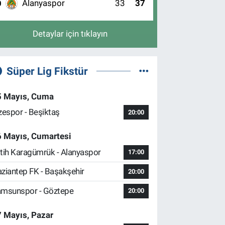
Alanyaspor
33
37
0
Detaylar için tıklayın
Süper Lig Fikstür
5 Mayıs, Cuma
zespor - Beşiktaş
20:00
6 Mayıs, Cumartesi
tih Karagümrük - Alanyaspor
17:00
ziantep FK - Başakşehir
20:00
msunspor - Göztepe
20:00
 Mayıs, Pazar