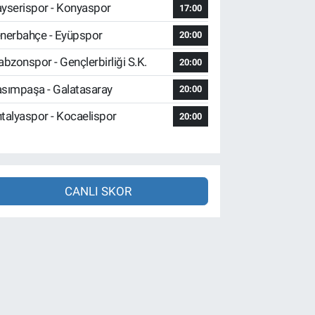
yserispor - Konyaspor
17:00
nerbahçe - Eyüpspor
20:00
abzonspor - Gençlerbirliği S.K.
20:00
sımpaşa - Galatasaray
20:00
talyaspor - Kocaelispor
20:00
CANLI SKOR