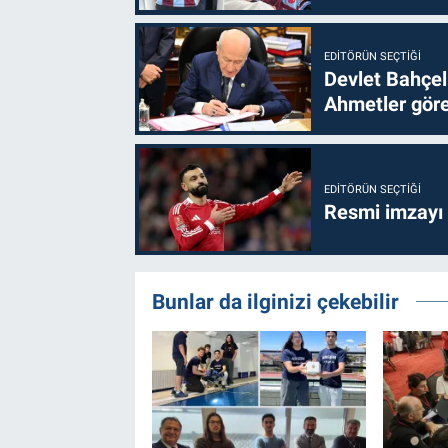
EDITÖRÜN SEÇTIĞI
Devlet Bahçel
Ahmetler göre
EDITÖRÜN SEÇTIĞI
Resmi imzayı
Bunlar da ilginizi çekebilir