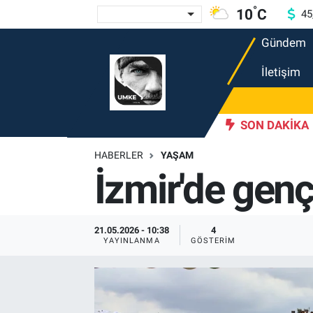
°
10
C
45
Gündem
Gündem
Nöbetçi Eczaneler
İletişim
Ekonomi
Hava Durumu
Spor
Namaz Vakitleri
caeli'de çocuklara yangın güvenliği eğitimi
SON DAKIKA
09:14
İzmir'
HABERLER
YAŞAM
Magazin
Trafik Durumu
İzmir'de genç
Tüm Haberler
Süper Lig Puan Durumu ve Fikstür
İletişim
Tüm Manşetler
21.05.2026 - 10:38
4
YAYINLANMA
GÖSTERIM
Künye
Son Dakika Haberleri
Haber Arşivi