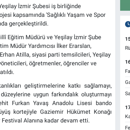
Yeşilay İzmir Şubesi iş birliğinde
ojesi kapsamında 'Sağlıklı Yaşam ve Spor
da gerçekleştirildi.
 Millî Eğitim Müdürü ve Yeşilay İzmir Şube
1
itim Müdür Yardımcısı İlker Erarslan,
Ri
han Atilla, siyasi parti temsilcileri, Yeşilay
1
yöneticileri, öğretmenler, öğrenciler ve
Fa
tıldı.
Ga
anlıkları geliştirmelerine katkı sağlamayı,
Sa
 düzeylerine uygun farkındalık oluşturmayı
Şehit Furkan Yavaş Anadolu Lisesi bando
17
rüyüş kortejiyle Gaziemir Hükümet Konağı
Ka
Festival Alanına kadar devam etti.
Fe