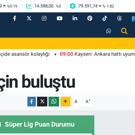
9
14.598,00
79.591,74
%
0.19
%
0
%
-1.82
ansör kolaylığı
09:00
Kayseri- Ankara hattı uyumlu çalış
çin buluştu
-
+
A
A
Süper Lig Puan Durumu