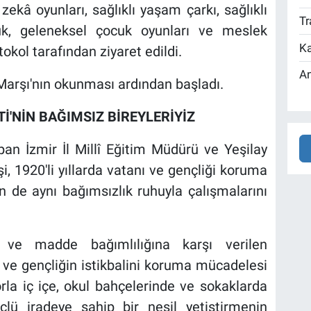
zekâ oyunları, sağlıklı yaşam çarkı, sağlıklı
Tr
k, geleneksel çocuk oyunları ve meslek
Ka
tokol tarafından ziyaret edildi.
An
 Marşı'nın okunması ardından başladı.
İ'NİN BAĞIMSIZ BİREYLERİYİZ
an İzmir İl Millî Eğitim Müdürü ve Yeşilay
, 1920'li yıllarda vatanı ve gençliği koruma
n de aynı bağımsızlık ruhuyla çalışmalarını
l ve madde bağımlılığına karşı verilen
i ve gençliğin istikbalini koruma mücadelesi
rla iç içe, okul bahçelerinde ve sokaklarda
çlü iradeye sahip bir nesil yetiştirmenin