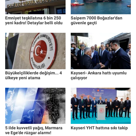
Emniyet teşkilatına 6 bin 250
Saipem 7000 Boğazlar'dan
yeni kadro! Detaylar belli oldu
güvenle geçti
Büyükelçiliklerde değişim... 4
Kayseri- Ankara hattı uyumlu
ülkeye yeni atama
çalışıyor
5 ilde kuvvetli yağış, Marmara
Kayseri YHT hattına sıkı takip
ve Ege'de rüzgar alarmı!