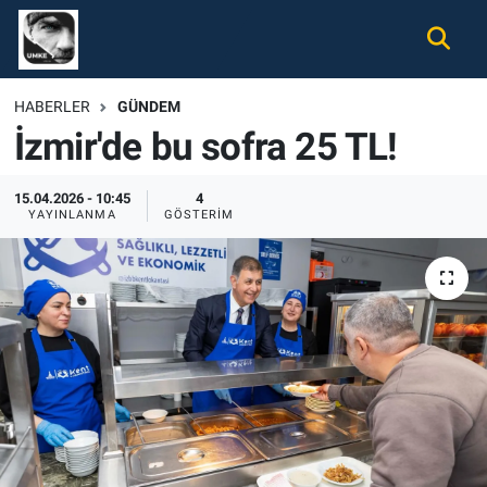
Gündem
Nöbetçi Eczaneler
HABERLER
GÜNDEM
İzmir'de bu sofra 25 TL!
Ekonomi
Hava Durumu
Spor
Namaz Vakitleri
15.04.2026 - 10:45
4
YAYINLANMA
GÖSTERIM
Magazin
Trafik Durumu
Tüm Haberler
Süper Lig Puan Durumu ve Fikstür
İletişim
Tüm Manşetler
Künye
Son Dakika Haberleri
Haber Arşivi