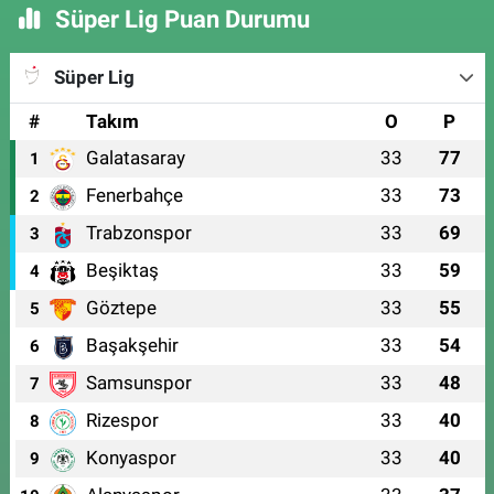
Süper Lig Puan Durumu
Süper Lig
#
Takım
O
P
Galatasaray
33
77
1
Fenerbahçe
33
73
2
Trabzonspor
33
69
3
Beşiktaş
33
59
4
Göztepe
33
55
5
Başakşehir
33
54
6
Samsunspor
33
48
7
Rizespor
33
40
8
Konyaspor
33
40
9