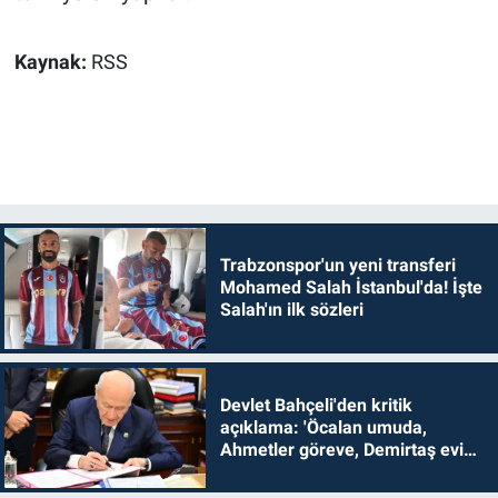
Kaynak:
RSS
Trabzonspor'un yeni transferi
Mohamed Salah İstanbul'da! İşte
Salah'ın ilk sözleri
Devlet Bahçeli'den kritik
açıklama: 'Öcalan umuda,
Ahmetler göreve, Demirtaş evine
dönmelidir'