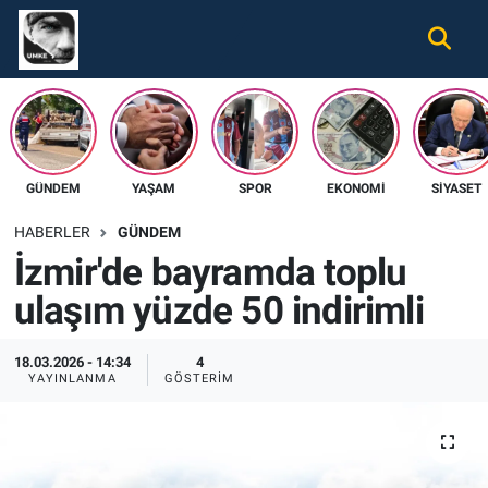
Gündem
Nöbetçi Eczaneler
Ekonomi
Hava Durumu
GÜNDEM
YAŞAM
SPOR
EKONOMI
SIYASET
Spor
Namaz Vakitleri
HABERLER
GÜNDEM
Magazin
Trafik Durumu
İzmir'de bayramda toplu
ulaşım yüzde 50 indirimli
Tüm Haberler
Süper Lig Puan Durumu ve Fikstür
İletişim
Tüm Manşetler
18.03.2026 - 14:34
4
YAYINLANMA
GÖSTERIM
Künye
Son Dakika Haberleri
Haber Arşivi