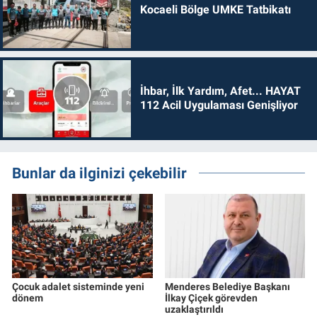
Kocaeli Bölge UMKE Tatbikatı
İhbar, İlk Yardım, Afet... HAYAT
112 Acil Uygulaması Genişliyor
Bunlar da ilginizi çekebilir
Çocuk adalet sisteminde yeni
Menderes Belediye Başkanı
dönem
İlkay Çiçek görevden
uzaklaştırıldı