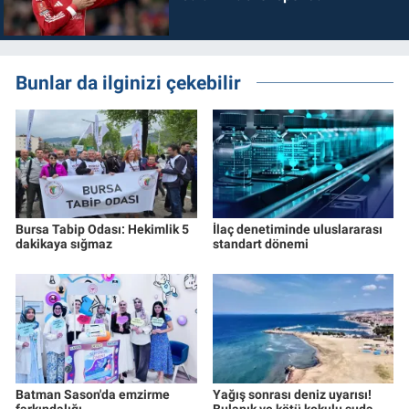
Bunlar da ilginizi çekebilir
Bursa Tabip Odası: Hekimlik 5
İlaç denetiminde uluslararası
dakikaya sığmaz
standart dönemi
Batman Sason'da emzirme
Yağış sonrası deniz uyarısı!
farkındalığı
Bulanık ve kötü kokulu suda