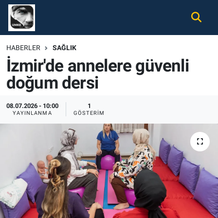
Gündem
Nöbetçi Eczaneler
HABERLER
SAĞLIK
İzmir'de annelere güvenli
Ekonomi
Hava Durumu
doğum dersi
Spor
Namaz Vakitleri
08.07.2026 - 10:00
1
Magazin
Trafik Durumu
YAYINLANMA
GÖSTERIM
Tüm Haberler
Süper Lig Puan Durumu ve Fikstür
İletişim
Tüm Manşetler
Künye
Son Dakika Haberleri
Haber Arşivi