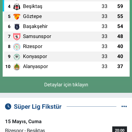
Beşiktaş
33
59
4
Göztepe
33
55
5
Başakşehir
33
54
6
Samsunspor
33
48
7
Rizespor
33
40
8
Konyaspor
33
40
9
Alanyaspor
33
37
10
Detaylar için tıklayın
Süper Lig Fikstür
15 Mayıs, Cuma
Rizespor - Beşiktaş
20:00