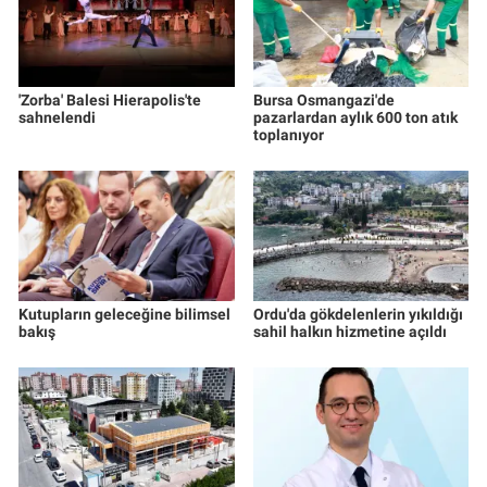
'Zorba' Balesi Hierapolis'te
Bursa Osmangazi'de
sahnelendi
pazarlardan aylık 600 ton atık
toplanıyor
Kutupların geleceğine bilimsel
Ordu'da gökdelenlerin yıkıldığı
bakış
sahil halkın hizmetine açıldı