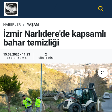
Gündem
Nöbetçi Eczaneler
HABERLER
YAŞAM
İzmir Narlıdere'de kapsamlı
Ekonomi
Hava Durumu
bahar temizliği
Spor
Namaz Vakitleri
15.03.2026 - 11:23
2
Magazin
Trafik Durumu
YAYINLANMA
GÖSTERIM
Tüm Haberler
Süper Lig Puan Durumu ve Fikstür
İletişim
Tüm Manşetler
Künye
Son Dakika Haberleri
Haber Arşivi