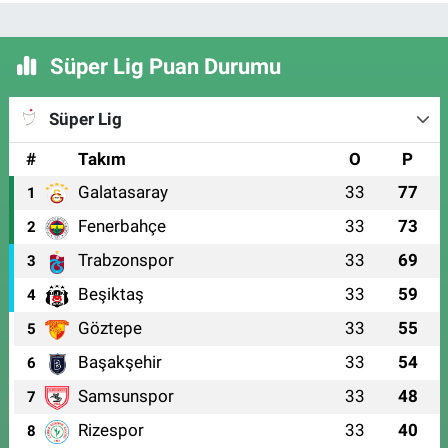
Süper Lig Puan Durumu
Süper Lig
#
Takım
O
P
Galatasaray
33
77
1
Fenerbahçe
33
73
2
Trabzonspor
33
69
3
Beşiktaş
33
59
4
Göztepe
33
55
5
Başakşehir
33
54
6
Samsunspor
33
48
7
Rizespor
33
40
8