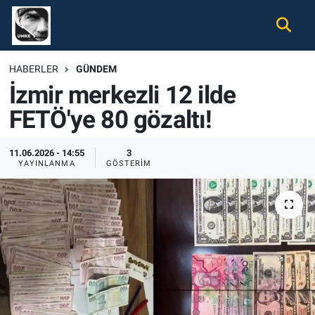
Gündem
Nöbetçi Eczaneler
HABERLER
GÜNDEM
İzmir merkezli 12 ilde
Ekonomi
Hava Durumu
FETÖ'ye 80 gözaltı!
Spor
Namaz Vakitleri
11.06.2026 - 14:55
3
Magazin
Trafik Durumu
YAYINLANMA
GÖSTERIM
Tüm Haberler
Süper Lig Puan Durumu ve Fikstür
İletişim
Tüm Manşetler
Künye
Son Dakika Haberleri
Haber Arşivi