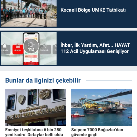
Kocaeli Bölge UMKE Tatbikatı
İhbar, İlk Yardım, Afet... HAYAT
112 Acil Uygulaması Genişliyor
Bunlar da ilginizi çekebilir
Emniyet teşkilatına 6 bin 250
Saipem 7000 Boğazlar'dan
yeni kadro! Detaylar belli oldu
güvenle geçti