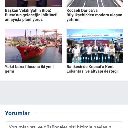
Başkan Vekili Şahin Biba:
Kocaeli Darıca'ya
Bursa'nın geleceğini bütüncül
Büyükşehir'den modern ulaşım
anlayışla planlıyoruz
yatırımı
Yakıt barcı filosuna iki yeni
Balıkesir'de Kepsut'a Kent
gemi
Lokantası ve altyapı desteği
Yorumlar