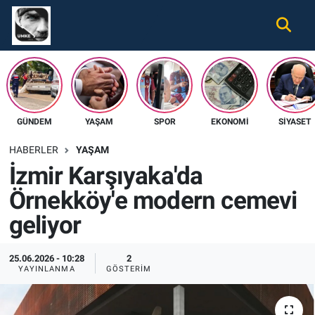
Gündem
Nöbetçi Eczaneler
Ekonomi
Hava Durumu
GÜNDEM
YAŞAM
SPOR
EKONOMI
SIYASET
Spor
Namaz Vakitleri
HABERLER
YAŞAM
Magazin
Trafik Durumu
İzmir Karşıyaka'da
Örnekköy'e modern cemevi
Tüm Haberler
Süper Lig Puan Durumu ve Fikstür
geliyor
İletişim
Tüm Manşetler
25.06.2026 - 10:28
2
Künye
Son Dakika Haberleri
YAYINLANMA
GÖSTERIM
Haber Arşivi