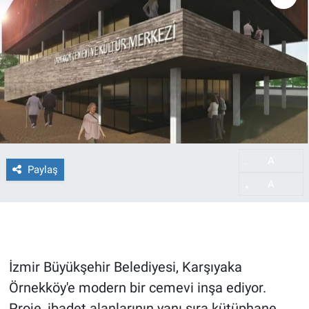
A
-
Paylaş
A
+
İzmir Büyükşehir Belediyesi, Karşıyaka
Örnekköy'e modern bir cemevi inşa ediyor.
Proje, ibadet alanlarının yanı sıra kütüphane,