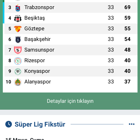
Trabzonspor
33
69
3
Beşiktaş
33
59
4
Göztepe
33
55
5
Başakşehir
33
54
6
Samsunspor
33
48
7
Rizespor
33
40
8
Konyaspor
33
40
9
Alanyaspor
33
37
10
Detaylar için tıklayın
Süper Lig Fikstür
15 Mayıs, Cuma