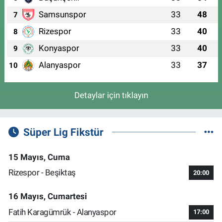
Samsunspor
33
48
7
Rizespor
33
40
8
Konyaspor
33
40
9
Alanyaspor
33
37
10
Detaylar için tıklayın
Süper Lig Fikstür
15 Mayıs, Cuma
Rizespor - Beşiktaş
20:00
16 Mayıs, Cumartesi
Fatih Karagümrük - Alanyaspor
17:00