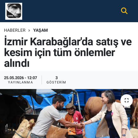
Gündem
Nöbetçi Eczaneler
HABERLER
YAŞAM
İzmir Karabağlar'da satış ve
Ekonomi
Hava Durumu
kesim için tüm önlemler
Spor
Namaz Vakitleri
alındı
Magazin
Trafik Durumu
25.05.2026 - 12:07
3
YAYINLANMA
GÖSTERIM
Tüm Haberler
Süper Lig Puan Durumu ve Fikstür
İletişim
Tüm Manşetler
Künye
Son Dakika Haberleri
Haber Arşivi