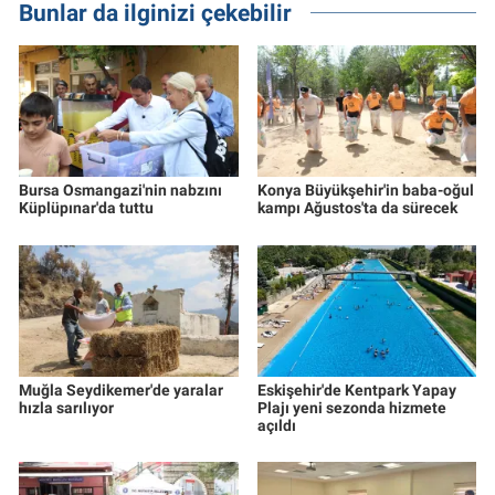
Bunlar da ilginizi çekebilir
Bursa Osmangazi'nin nabzını
Konya Büyükşehir'in baba-oğul
Küplüpınar'da tuttu
kampı Ağustos'ta da sürecek
Muğla Seydikemer'de yaralar
Eskişehir'de Kentpark Yapay
hızla sarılıyor
Plajı yeni sezonda hizmete
açıldı