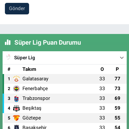
Gönder
Süper Lig Puan Durumu
Süper Lig
#
Takım
O
P
Galatasaray
33
77
1
Fenerbahçe
33
73
2
Trabzonspor
33
69
3
Beşiktaş
33
59
4
Göztepe
33
55
5
Başakşehir
33
54
6