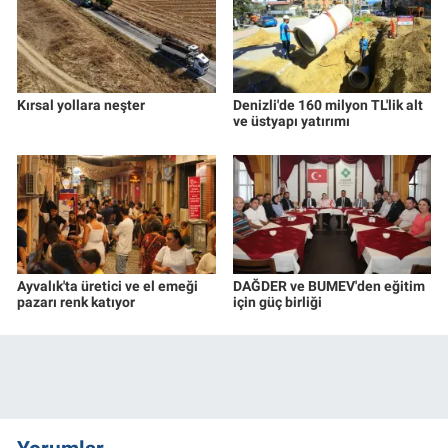
Kırsal yollara neşter
Denizli'de 160 milyon TL'lik alt
ve üstyapı yatırımı
Ayvalık'ta üretici ve el emeği
DAĞDER ve BUMEV'den eğitim
pazarı renk katıyor
için güç birliği