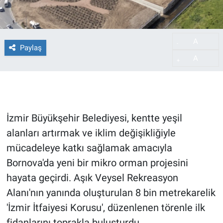
A
-
Paylaş
A
+
İzmir Büyükşehir Belediyesi, kentte yeşil
alanları artırmak ve iklim değişikliğiyle
mücadeleye katkı sağlamak amacıyla
Bornova'da yeni bir mikro orman projesini
hayata geçirdi. Aşık Veysel Rekreasyon
Alanı'nın yanında oluşturulan 8 bin metrekarelik
'İzmir İtfaiyesi Korusu', düzenlenen törenle ilk
fidanlarını toprakla buluşturdu.