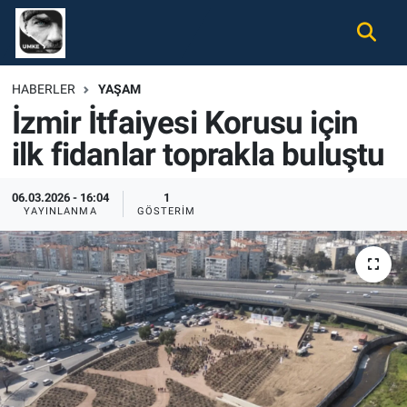
Gündem
Nöbetçi Eczaneler
HABERLER
YAŞAM
İzmir İtfaiyesi Korusu için
Ekonomi
Hava Durumu
ilk fidanlar toprakla buluştu
Spor
Namaz Vakitleri
06.03.2026 - 16:04
1
Magazin
Trafik Durumu
YAYINLANMA
GÖSTERIM
Tüm Haberler
Süper Lig Puan Durumu ve Fikstür
İletişim
Tüm Manşetler
Künye
Son Dakika Haberleri
Haber Arşivi