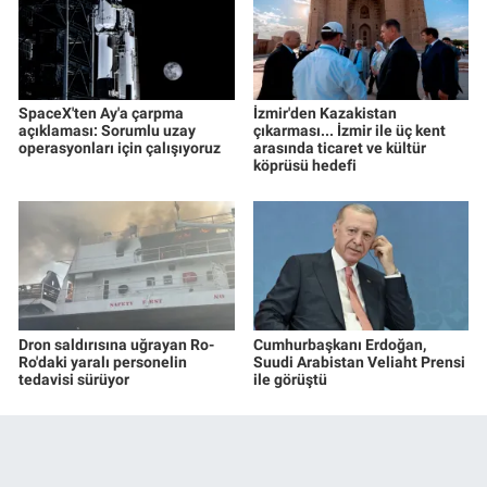
SpaceX'ten Ay'a çarpma
İzmir'den Kazakistan
açıklaması: Sorumlu uzay
çıkarması... İzmir ile üç kent
operasyonları için çalışıyoruz
arasında ticaret ve kültür
köprüsü hedefi
Dron saldırısına uğrayan Ro-
Cumhurbaşkanı Erdoğan,
Ro'daki yaralı personelin
Suudi Arabistan Veliaht Prensi
tedavisi sürüyor
ile görüştü