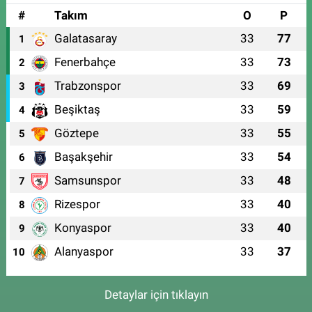
#
Takım
O
P
Galatasaray
33
77
1
Fenerbahçe
33
73
2
Trabzonspor
33
69
3
Beşiktaş
33
59
4
Göztepe
33
55
5
Başakşehir
33
54
6
Samsunspor
33
48
7
Rizespor
33
40
8
Konyaspor
33
40
9
Alanyaspor
33
37
10
Detaylar için tıklayın