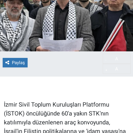
A
-
Paylaş
A
+
İzmir Sivil Toplum Kuruluşları Platformu
(İSTOK) öncülüğünde 60'a yakın STK'nın
katılımıyla düzenlenen araç konvoyunda,
İsrail'in Filistin politikalarına ve 'idam yasası'na