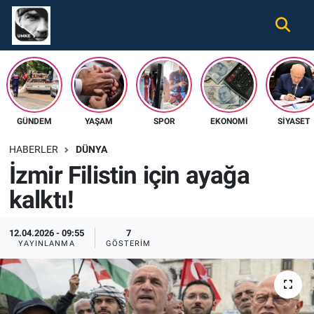
Gündem
Nöbetçi Eczaneler
Ekonomi
Hava Durumu
GÜNDEM
YAŞAM
SPOR
EKONOMI
SIYASET
Spor
Namaz Vakitleri
HABERLER
DÜNYA
Magazin
Trafik Durumu
İzmir Filistin için ayağa
kalktı!
Tüm Haberler
Süper Lig Puan Durumu ve Fikstür
İletişim
Tüm Manşetler
12.04.2026 - 09:55
7
YAYINLANMA
GÖSTERIM
Künye
Son Dakika Haberleri
Haber Arşivi